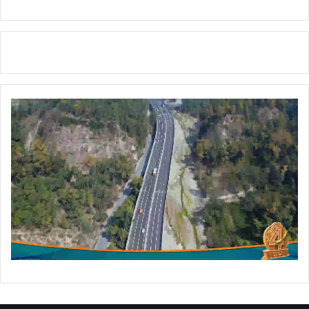
य
र
प्र
शि
क्ष
ण
का
र्य
क्र
म
के
प्र
ति
भा
गि
यों
से
कि
या
सं
वा
द