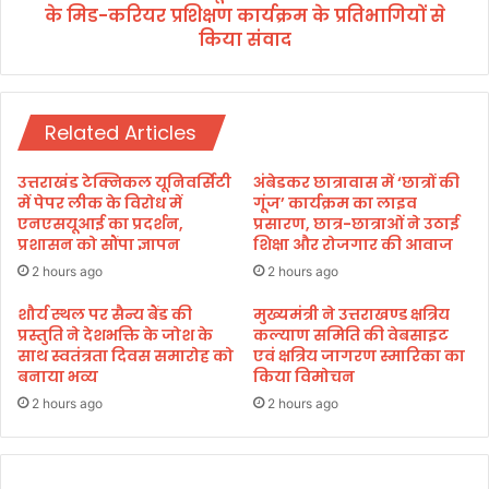
मं
के मिड-करियर प्रशिक्षण कार्यक्रम के प्रतिभागियों से
भू
त्री
पें
किया संवाद
डाॅ
द्र
.
या
ध
द
न
व
Related Articles
सिं
ने
ह
भा
उत्तराखंड टेक्निकल यूनिवर्सिटी
अंबेडकर छात्रावास में ‘छात्रों की
रा
र
में पेपर लीक के विरोध में
गूंज’ कार्यक्रम का लाइव
व
ती
एनएसयूआई का प्रदर्शन,
प्रसारण, छात्र-छात्राओं ने उठाई
त
य
प्रशासन को सौंपा ज्ञापन
शिक्षा और रोजगार की आवाज
व
2 hours ago
2 hours ago
न
से
शौर्य स्थल पर सैन्य बैंड की
मुख्यमंत्री ने उत्तराखण्ड क्षत्रिय
प्रस्तुति ने देशभक्ति के जोश के
कल्याण समिति की वेबसाइट
वा
साथ स्वतंत्रता दिवस समारोह को
एवं क्षत्रिय जागरण स्मारिका का
के
बनाया भव्य
किया विमोचन
मि
ड
2 hours ago
2 hours ago
-
क
रि