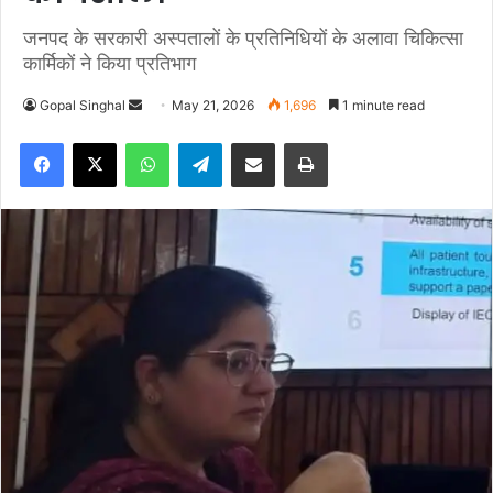
जनपद के सरकारी अस्पतालों के प्रतिनिधियों के अलावा चिकित्सा
कार्मिकों ने किया प्रतिभाग
Gopal Singhal
S
May 21, 2026
1,696
1 minute read
e
Facebook
X
WhatsApp
Telegram
Share via Email
Print
n
d
a
n
e
m
a
i
l