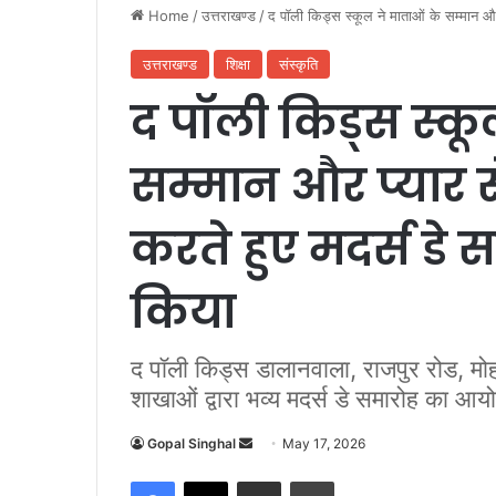
Home
/
उत्तराखण्ड
/
द पॉली किड्स स्कूल ने माताओं के सम्मान औ
उत्तराखण्ड
शिक्षा
संस्कृति
द पॉली किड्स स्कू
सम्मान और प्यार स
करते हुए मदर्स ड
किया
द पॉली किड्स डालानवाला, राजपुर रोड, म
शाखाओं द्वारा भव्य मदर्स डे समारोह का आ
Gopal Singhal
S
May 17, 2026
e
Facebook
X
Share via Email
Print