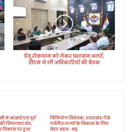
गू
रो
क
था
म
को
ले
क
डेंगू रोकथाम को लेकर प्रशासन अलर्ट,
र
डीएम ने ली अधिकारियों की बैठक
प्र
शा
स
न
अ
ल
र्ट
,
डी
मी ने सांसदों एवं पूर्व
विनियोग विधेयक, उत्तराखंड जैसे
ए
े की शिष्टाचार भेंट,
पर्वतीय राज्यों के विकास के लिए
म
्रीय विकास पर हुआ
बेहद अहम : भट्ट
ने