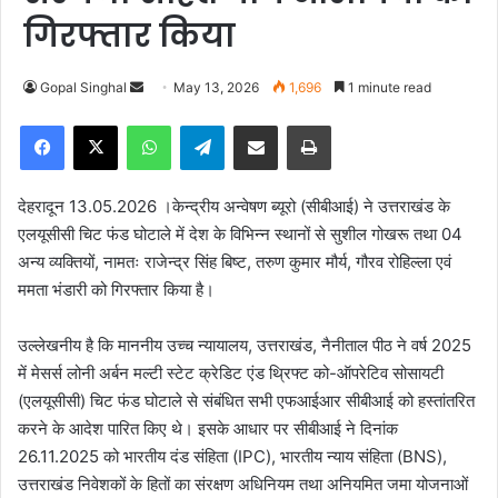
गिरफ्तार किया
Gopal Singhal
S
May 13, 2026
1,696
1 minute read
e
Facebook
X
WhatsApp
Telegram
Share via Email
Print
n
d
a
देहरादून 13.05.2026 ।केन्द्रीय अन्वेषण ब्यूरो (सीबीआई) ने उत्तराखंड के
n
एलयूसीसी चिट फंड घोटाले में देश के विभिन्न स्थानों से सुशील गोखरू तथा 04
e
अन्य व्यक्तियों, नामतः राजेन्द्र सिंह बिष्ट, तरुण कुमार मौर्य, गौरव रोहिल्ला एवं
m
ममता भंडारी को गिरफ्तार किया है।
a
i
उल्लेखनीय है कि माननीय उच्च न्यायालय, उत्तराखंड, नैनीताल पीठ ने वर्ष 2025
l
में मेसर्स लोनी अर्बन मल्टी स्टेट क्रेडिट एंड थ्रिफ्ट को-ऑपरेटिव सोसायटी
(एलयूसीसी) चिट फंड घोटाले से संबंधित सभी एफआईआर सीबीआई को हस्तांतरित
करने के आदेश पारित किए थे। इसके आधार पर सीबीआई ने दिनांक
26.11.2025 को भारतीय दंड संहिता (IPC), भारतीय न्याय संहिता (BNS),
उत्तराखंड निवेशकों के हितों का संरक्षण अधिनियम तथा अनियमित जमा योजनाओं