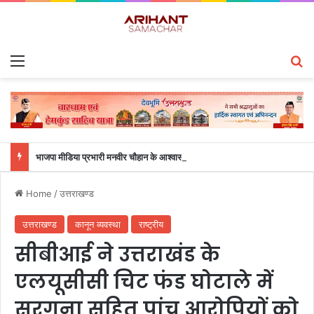
Menu
S
भाजपा मीडिया प्रभारी मनवीर चौहान के आश्वासन के बाद दो सप्ताह से चल रहा महाविद्यालय के छात्रों का धरना समाप्त
Home
/
उत्तराखण्ड
उत्तराखण्ड
कानून व्यवस्था
राष्ट्रीय
सीबीआई ने उत्तराखंड के
एलयूसीसी चिट फंड घोटाले में
सरगना सहित पांच आरोपियों को