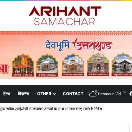
℃
23
हेल्थ
बिज़नेस
OTHER
CONTACT
Dehradun
की शिष्टाचार भेंट