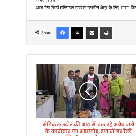
आज मेगा सिटी हॉस्पिटल झबरेड़ा ग्रामीण क्षेत्र के लिए आशा, व
Facebook
X
Share via Email
Print
Share
मे
डि
क
ल
स्टो
र
की
आ
ड़
मेडिकल स्टोर की आड़ में चल रहे अवैध नशे
में
के कारोबार का भंडाफोड़, हजारों नशीली
च