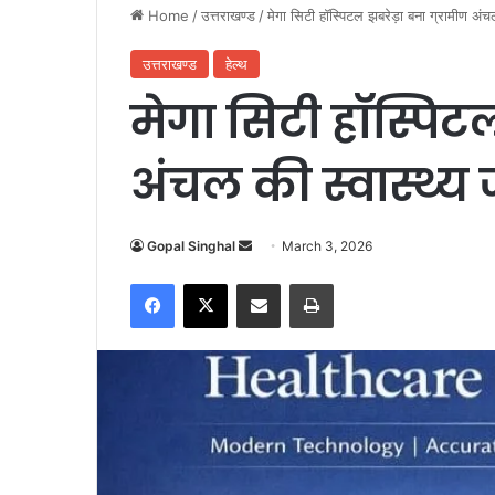
Home
/
उत्तराखण्ड
/
मेगा सिटी हॉस्पिटल झबरेड़ा बना ग्रामीण अंच
उत्तराखण्ड
हेल्थ
मेगा सिटी हॉस्पिटल
अंचल की स्वास्थ्य
Gopal Singhal
S
March 3, 2026
e
Facebook
X
Share via Email
Print
n
d
a
n
e
m
a
i