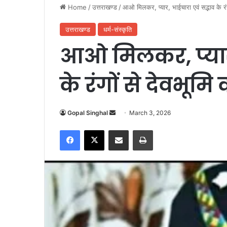
Home
/
उत्तराखण्ड
/
आओ मिलकर, प्यार, भाईचारा एवं सद्भाव के रंग
उत्तराखण्ड
धर्म-संस्कृति
आओ मिलकर, प्यार,
के रंगों से देवभूमि 
Gopal Singhal
S
March 3, 2026
e
Facebook
X
Share via Email
Print
n
d
a
n
e
m
a
i