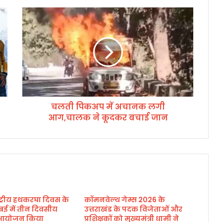
च
ल
ती
पि
क
अ
प
में
अ
चलती पिकअप में अचानक लगी
चा
आग,चालक ने कूदकर बचाई जान
न
क
ल
गी
आ
ग
,
चा
ाष्ट्रीय हथकरघा दिवस के
कॉमनवेल्थ गेम्स 2026 के
ल
बई में तीन दिवसीय
उत्तराखंड के पदक विजेताओं और
क
का आयोजन किया
प्रशिक्षकों को मुख्यमंत्री धामी ने
ने