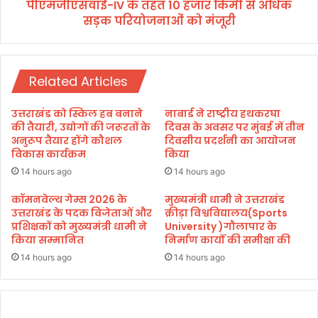
की
पीएमजीएसवाई-IV के तहत 10 हजार किमी से अधिक
I
‘
सड़क परियोजनाओं को मंजूरी
V
ल
के
ख
त
प
ह
ति
Related Articles
त
दी
1
दी
0
उत्तराखंड को स्किल हब बनाने
नाबार्ड ने राष्ट्रीय हथकरघा
’
ह
की तैयारी, उद्योगों की जरूरतों के
दिवस के अवसर पर मुंबई में तीन
सं
जा
अनुरूप तैयार होंगे कौशल
दिवसीय प्रदर्शनी का आयोजन
तो
विकास कार्यक्रम
किया
र
षी
कि
14 hours ago
14 hours ago
सो
मी
लं
से
कॉमनवेल्थ गेम्स 2026 के
मुख्यमंत्री धामी ने उत्तराखंड
की
उत्तराखंड के पदक विजेताओं और
क्रीड़ा विश्वविद्यालय(Sports
अ
प्रशिक्षकों को मुख्यमंत्री धामी ने
University )गौलापार के
7
धि
किया सम्मानित
निर्माण कार्यों की समीक्षा की
7
क
वीं
स
14 hours ago
14 hours ago
ग
ड़
ण
क
तं
प
त्र
रि