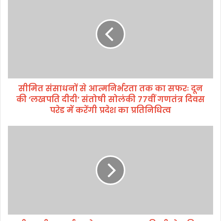
मि
त
सं
सा
ध
नों
से
आ
सीमित संसाधनों से आत्मनिर्भरता तक का सफरः दून
त्म
की ‘लखपति दीदी’ संतोषी सोलंकी 77वीं गणतंत्र दिवस
नि
र्भ
परेड में करेंगी प्रदेश का प्रतिनिधित्व
र
ता
पी
त
ए
क
म
का
जी
स
ए
फ
स
रः
वा
दू
ई
न
-