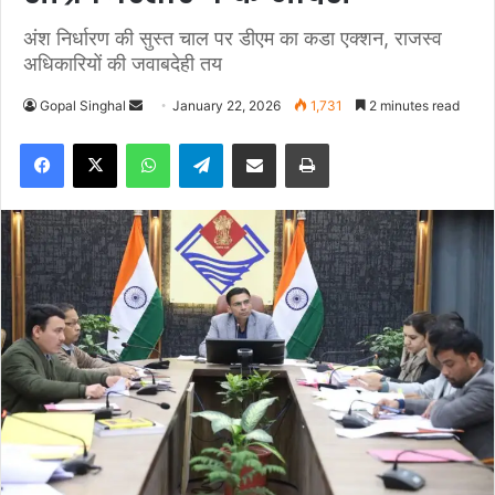
अंश निर्धारण की सुस्त चाल पर डीएम का कडा एक्शन, राजस्व
अधिकारियों की जवाबदेही तय
Gopal Singhal
S
January 22, 2026
1,731
2 minutes read
e
Facebook
X
WhatsApp
Telegram
Share via Email
Print
n
d
a
n
e
m
a
i
l