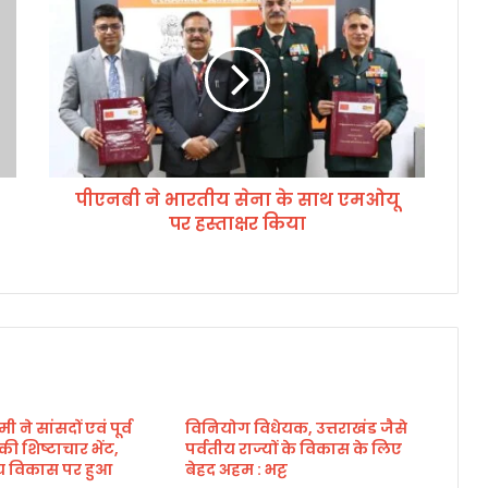
ए
न
बी
ने
भा
र
ती
य
पीएनबी ने भारतीय सेना के साथ एमओयू
से
पर हस्ताक्षर किया
ना
के
सा
थ
ए
म
ओ
यू
प
मी ने सांसदों एवं पूर्व
विनियोग विधेयक, उत्तराखंड जैसे
र
े की शिष्टाचार भेंट,
पर्वतीय राज्यों के विकास के लिए
ह
्रीय विकास पर हुआ
बेहद अहम : भट्ट
स्ता