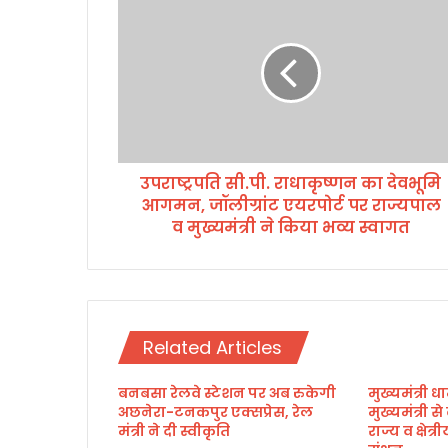
प
रा
ष्ट्र
प
ति
सी
.
पी
उपराष्ट्रपति सी.पी. राधाकृष्णन का देवभूमि
.
आगमन, जॉलीग्रांट एयरपोर्ट पर राज्यपाल
रा
धा
व मुख्यमंत्री ने किया भव्य स्वागत
कृ
ष्ण
न
का
दे
Related Articles
व
भू
बनबसा रेलवे स्टेशन पर अब रुकेगी
मुख्यमंत्री धा
मि
अछनेरा-टनकपुर एक्सप्रेस, रेल
मुख्यमंत्री स
आ
मंत्री ने दी स्वीकृति
राज्य व क्षेत
ग