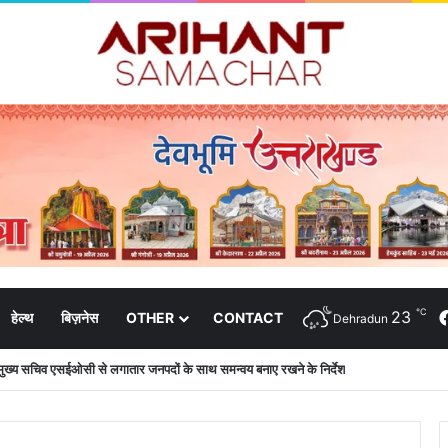
℃
23
हेल्थ
बिज़नेस
OTHER
CONTACT
Dehradun
की शिष्टाचार भेंट