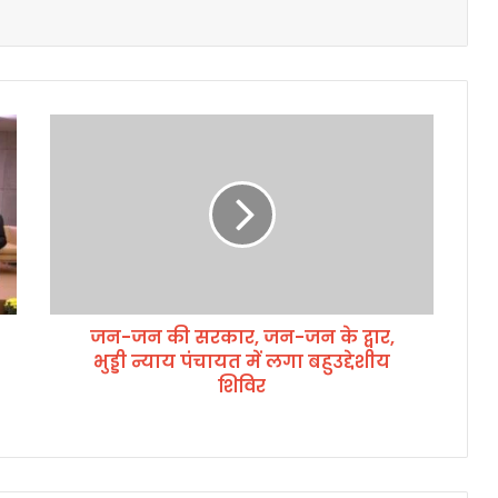
ज
न
-
ज
न
की
स
र
का
जन-जन की सरकार, जन-जन के द्वार,
र
भुड्डी न्याय पंचायत में लगा बहुउद्देशीय
,
ज
शिविर
न
-
ज
न