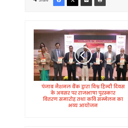
Share
पं
जा
ब
नै
श
न
ल
बैं
क
पंजाब नैशनल बैंक द्वारा विश्व हिन्दी दिवस
द्वा
के अवसर पर राजभाषा पुरस्कार
रा
वि
वितरण समारोह तथा कवि सम्मेलन का
श्व
भव्य आयोजन
हि
न्दी
दि