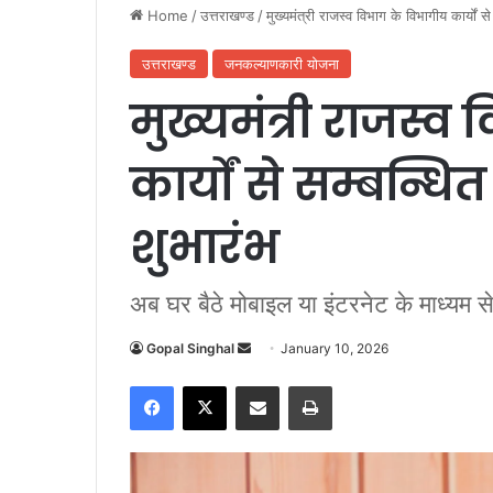
Home
/
उत्तराखण्ड
/
मुख्यमंत्री राजस्व विभाग के विभागीय कार्यों स
उत्तराखण्ड
जनकल्याणकारी योजना
मुख्यमंत्री राजस्व
कार्यों से सम्बन्धि
शुभारंभ
अब घर बैठे मोबाइल या इंटरनेट के माध्यम से
Gopal Singhal
S
January 10, 2026
e
Facebook
X
Share via Email
Print
n
d
a
n