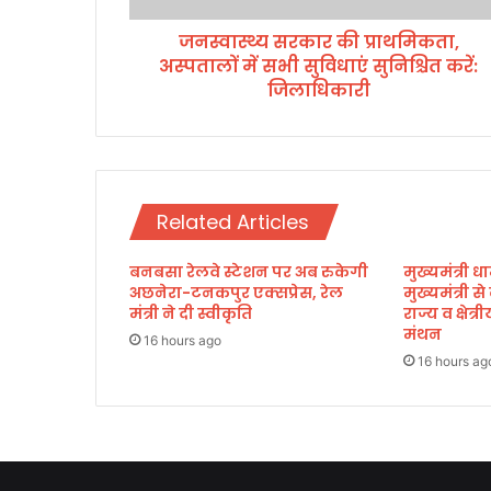
की
जनस्वास्थ्य सरकार की प्राथमिकता,
प्रा
अस्पतालों में सभी सुविधाएं सुनिश्चित करें:
थ
मि
जिलाधिकारी
क
ता
,
अ
स्प
Related Articles
ता
लों
बनबसा रेलवे स्टेशन पर अब रुकेगी
मुख्यमंत्री धा
में
अछनेरा-टनकपुर एक्सप्रेस, रेल
मुख्यमंत्री स
स
मंत्री ने दी स्वीकृति
राज्य व क्षेत
भी
मंथन
सु
16 hours ago
16 hours ag
वि
धा
एं
सु
नि
श्चि