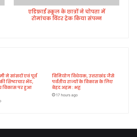
त्रों
एडिफ़ाई स्कूल के छात्रों ने चोपता में
ने
रोमांचक विंटर ट्रेक किया संपन्न
चो
प
ता
में
रो
मां
च
क
विं
मी ने सांसदों एवं पूर्व
विनियोग विधेयक, उत्तराखंड जैसे
ट
े की शिष्टाचार भेंट,
पर्वतीय राज्यों के विकास के लिए
र
्रीय विकास पर हुआ
बेहद अहम : भट्ट
ट्रे
क
17 hours ago
o
कि
या
सं
प
न्न