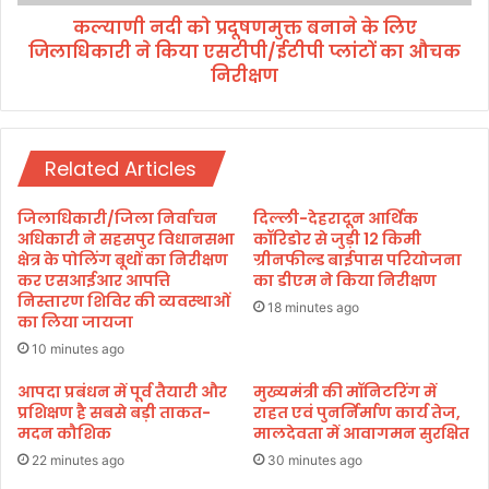
ग
ष
ली
कल्याणी नदी को प्रदूषणमुक्त बनाने के लिए
ण
ड
जिलाधिकारी ने किया एसटीपी/ईटीपी प्लांटों का औचक
मु
र्स
क्त
निरीक्षण
की
ब
है
ना
म
ने
ह
के
Related Articles
त्व
लि
पू
ए
जिलाधिकारी/जिला निर्वाचन
दिल्ली-देहरादून आर्थिक
र्ण
जि
अधिकारी ने सहसपुर विधानसभा
कॉरिडोर से जुड़ी 12 किमी
भू
ला
क्षेत्र के पोलिंग बूथों का निरीक्षण
ग्रीनफील्ड बाईपास परियोजना
मि
धि
कर एसआईआर आपत्ति
का डीएम ने किया निरीक्षण
का
निस्तारण शिविर की व्यवस्थाओं
का
18 minutes ago
का लिया जायजा
-
री
मु
ने
10 minutes ago
ख्य
कि
आपदा प्रबंधन में पूर्व तैयारी और
मुख्यमंत्री की मॉनिटरिंग में
मं
या
प्रशिक्षण है सबसे बड़ी ताकत-
राहत एवं पुनर्निर्माण कार्य तेज,
त्री
ए
मदन कौशिक
मालदेवता में आवागमन सुरक्षित
स
22 minutes ago
30 minutes ago
टी
पी