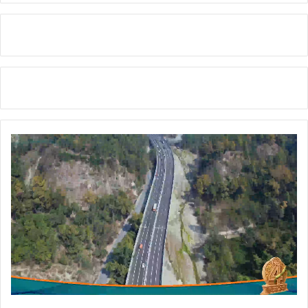
/
ई
टी
पी
प्लां
टों
का
औ
च
क
नि
री
क्ष
ण