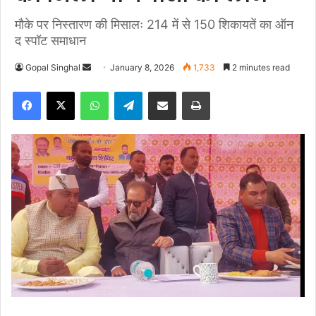
मौके पर निस्तारण की मिसालः 214 में से 150 शिकायतें का ऑन
द स्पॉट समाधान
Gopal Singhal
S
January 8, 2026
1,733
2 minutes read
e
Facebook
X
WhatsApp
Telegram
Share via Email
Print
n
d
a
n
e
m
a
i
l