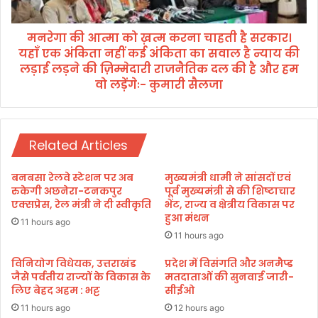
वा
को
र
ख़
औ
मनरेगा की आत्मा को ख़त्म करना चाहती है सरकार।
त्म
र
यहाँ एक अंकिता नहीं कई अंकिता का सवाल है न्याय की
क
क
र
लड़ाई लड़ने की ज़िम्मेदारी राजनैतिक दल की है और हम
ला
ना
वो लड़ेंगेः- कुमारी सैलजा
का
चा
रों
ह
को
ती
मि
है
Related Articles
ला
स
स
र
बनबसा रेलवे स्टेशन पर अब
मुख्यमंत्री धामी ने सांसदों एवं
म्मा
का
रुकेगी अछनेरा-टनकपुर
पूर्व मुख्यमंत्री से की शिष्टाचार
न
र
एक्सप्रेस, रेल मंत्री ने दी स्वीकृति
भेंट, राज्य व क्षेत्रीय विकास पर
।
हुआ मंथन
11 hours ago
य
11 hours ago
हाँ
ए
विनियोग विधेयक, उत्तराखंड
प्रदेश में विसंगति और अनमैप्ड
क
जैसे पर्वतीय राज्यों के विकास के
मतदाताओं की सुनवाई जारी-
लिए बेहद अहम : भट्ट
सीईओ
अं
कि
11 hours ago
12 hours ago