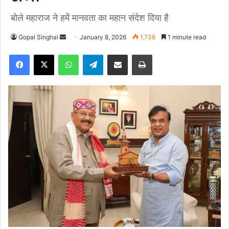
बोले महाराज ने हमें मानवता का महान संदेश दिया है
Gopal Singhal
S
January 8, 2026
1,738
1 minute read
e
Facebook
X
WhatsApp
Telegram
Share via Email
Print
n
d
a
n
e
m
a
i
l