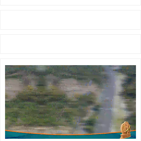
ता
न
हीं
क
ई
अं
कि
ता
का
स
वा
ल
है
न्या
य
की
ल
ड़ा
ई
ल
ड़
ने