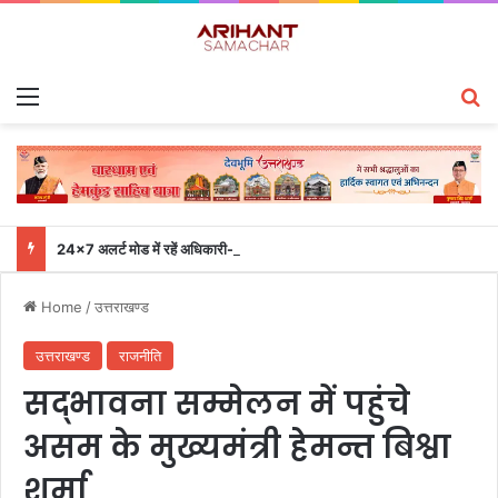
Menu
S
24×7 अलर्ट मोड में रहें अधिकारी-मुख्य सचिव एसईओसी से लगातार जनपदों के साथ समन्वय बनाए रखने के निर्देश
Home
/
उत्तराखण्ड
उत्तराखण्ड
राजनीति
सद्भावना सम्मेलन में पहुंचे
असम के मुख्यमंत्री हेमन्त बिश्वा
शर्मा