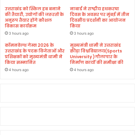
र्ष
व
की
उत्तराखंड को स्किल हब बनाने
नाबार्ड ने राष्ट्रीय हथकरघा
स्था
शु
की तैयारी, उद्योगों की जरूरतों के
दिवस के अवसर पर मुंबई में तीन
सु
भ
अनुरूप तैयार होंगे कौशल
दिवसीय प्रदर्शनी का आयोजन
दृ
विकास कार्यक्रम
किया
का
ढ़
म
3 hours ago
3 hours ago
क
ना
र
एँ
कॉमनवेल्थ गेम्स 2026 के
मुख्यमंत्री धामी ने उत्तराखंड
ने
उत्तराखंड के पदक विजेताओं और
क्रीड़ा विश्वविद्यालय(Sports
दीं
प्रशिक्षकों को मुख्यमंत्री धामी ने
University )गौलापार के
का
किया सम्मानित
निर्माण कार्यों की समीक्षा की
कि
या
4 hours ago
4 hours ago
आ
ह्वा
न