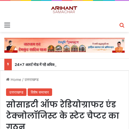
Menu
S
24×7 अलर्ट मोड में रहें अधिकारी-मुख्य सचिव एसईओसी से लगातार जनपदों के साथ समन्वय बनाए रखने के निर्देश
Home
/
उत्तराखण्ड
उत्तराखण्ड
विशेष समाचार
सोसाइटी ऑफ रेडियोग्राफर एंड
टेक्नोलॉजिस्ट के स्टेट चैप्टर का
गठन