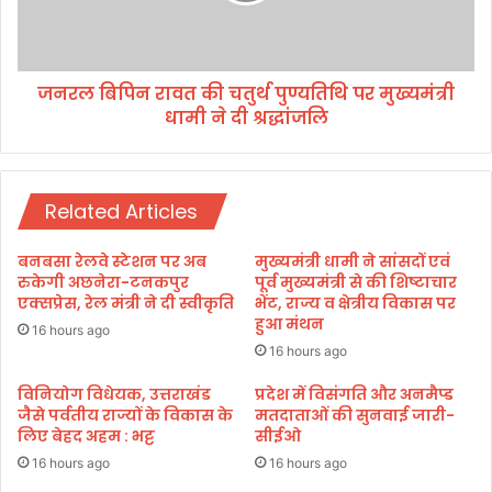
स
न
प
रा
रि
व
यो
जनरल बिपिन रावत की चतुर्थ पुण्यतिथि पर मुख्यमंत्री
त
ज
धामी ने दी श्रद्धांजलि
की
ना
च
ओं
तु
का
र्थ
नि
Related Articles
पु
री
ण्य
क्ष
ति
बनबसा रेलवे स्टेशन पर अब
मुख्यमंत्री धामी ने सांसदों एवं
ण
थि
रुकेगी अछनेरा-टनकपुर
पूर्व मुख्यमंत्री से की शिष्टाचार
,
प
एक्सप्रेस, रेल मंत्री ने दी स्वीकृति
भेंट, राज्य व क्षेत्रीय विकास पर
खि
हुआ मंथन
र
16 hours ago
ला
मु
16 hours ago
ड़ि
ख्य
यों
मं
विनियोग विधेयक, उत्तराखंड
प्रदेश में विसंगति और अनमैप्ड
का
जैसे पर्वतीय राज्यों के विकास के
मतदाताओं की सुनवाई जारी-
त्री
लिए बेहद अहम : भट्ट
सीईओ
कि
धा
या
मी
16 hours ago
16 hours ago
उ
ने