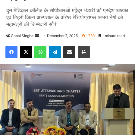
दून मेडिकल कॉलेज के सीपीआरओ महेंद्र भंडारी को प्रदेश अध्यक्ष
एवं टिहरी जिला अस्पताल के वरिष्ठ रेडियोग्राफर अभय नेगी को
महामंत्री की जिम्मेदारी सौंपी
Gopal Singhal
S
December 7, 2025
1,750
1 minute read
e
Facebook
X
WhatsApp
Telegram
Share via Email
Print
n
d
a
n
e
m
a
i
l