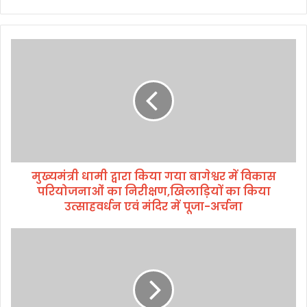
मु
ख्य
मं
त्री
धा
मी
द्वा
रा
कि
मुख्यमंत्री धामी द्वारा किया गया बागेश्वर में विकास
या
परियोजनाओं का निरीक्षण,खिलाड़ियों का किया
ग
या
उत्साहवर्धन एवं मंदिर में पूजा-अर्चना
बा
गे
ज
श्व
न
र
र
में
ल
वि
बि
का
पि