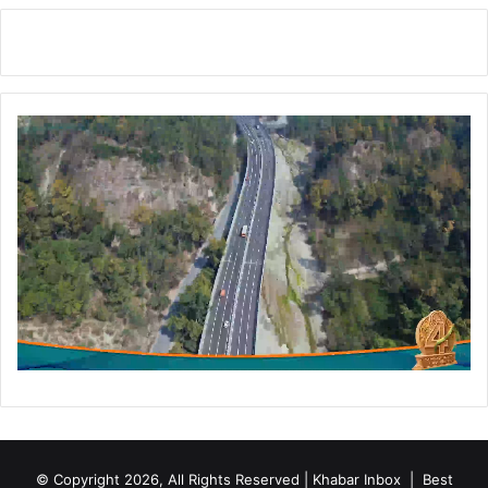
ह
चि
सी
त्र
ल
प
में
र
8
पु
.
ष्प
9
अ
2
र्पि
ला
त
ख
क
ज
र
मा
ते
हु
ए
श्र
द्धां
ज
लि
दी
© Copyright 2026, All Rights Reserved | Khabar Inbox |
Best