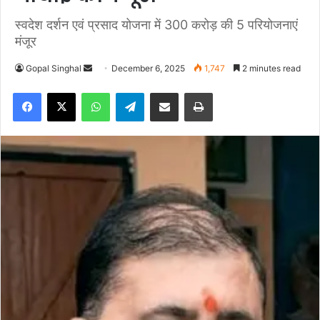
स्वदेश दर्शन एवं प्रसाद योजना में 300 करोड़ की 5 परियोजनाएं
मंजूर
Gopal Singhal
S
December 6, 2025
1,747
2 minutes read
e
Facebook
X
WhatsApp
Telegram
Share via Email
Print
n
d
a
n
e
m
a
i
l