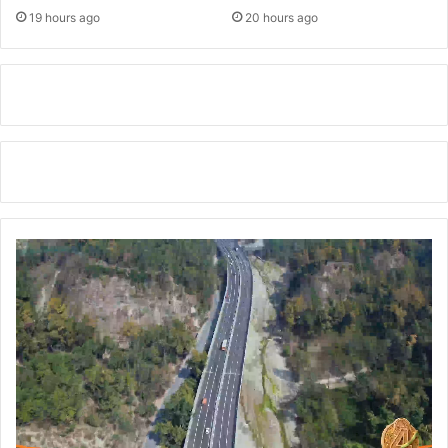
नी
19 hours ago
20 hours ago
स
मि
ति
ग
ठि
त