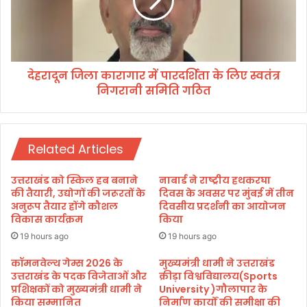
ला
न
प्र
जि
शा
ला
स
का
न
रा
देहरादून जिला कारागार में पारदर्शिता के लिए स्वतंत्र
अ
गा
ल
निगरानी समिति गठित
र
र्ट
में
प
पा
र
र
,
Related Articles
द
र्शि
ता
उत्तराखंड को स्किल हब बनाने
नाबार्ड ने राष्ट्रीय हथकरघा
के
की तैयारी, उद्योगों की जरूरतों के
दिवस के अवसर पर मुंबई में तीन
लि
अनुरूप तैयार होंगे कौशल
दिवसीय प्रदर्शनी का आयोजन
विकास कार्यक्रम
किया
ए
स्व
19 hours ago
19 hours ago
तं
त्र
कॉमनवेल्थ गेम्स 2026 के
मुख्यमंत्री धामी ने उत्तराखंड
उत्तराखंड के पदक विजेताओं और
क्रीड़ा विश्वविद्यालय(Sports
नि
प्रशिक्षकों को मुख्यमंत्री धामी ने
University )गौलापार के
ग
किया सम्मानित
निर्माण कार्यों की समीक्षा की
रा