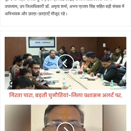
उपाध्याय, उप जिलाधिकारी डॉ. अमृता शर्मा, अभय प्रताप सिंह सहित बड़ी संख्या में
अभिभावक और छात्र-छात्राएँ मौजूद रहे।
गि
र
ता
पा
रा
,
ब
ढ़
ती
गिरता पारा, बढ़ती चुनौतियां-जिला प्रशासन अलर्ट पर,
चु
नौ
ति
दे
यां
ह
-
रा
जि
दू