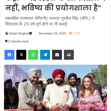
नहीं, भविष्य की प्रयोगशाला है”
महामहिम राज्यपाल लेफ्टिनेंट जनरल गुरमीत सिंह (सेनि.) ने
विद्यालय के 25 वर्ष पूर्ण होने पर दी बधाई
Gopal Singhal
S
November 29, 2025
1,773
e
2 minutes read
n
Facebook
X
WhatsApp
Telegram
Share via Email
Print
d
a
n
e
m
a
i
l