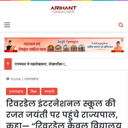
Menu
S
राज्यपाल से महालेखाकार, लेखापरीक्षा उत्तराखंड संजीव कुमार ने की शिष्टाचार भेंट
Home
/
उत्तराखण्ड
उत्तराखण्ड
शिक्षा
संस्कृति
रिवरडेल इंटरनेशनल स्कूल की
रजत जयंती पर पहुंचे राज्यपाल,
कहा— “रिवरडेल केवल विद्यालय