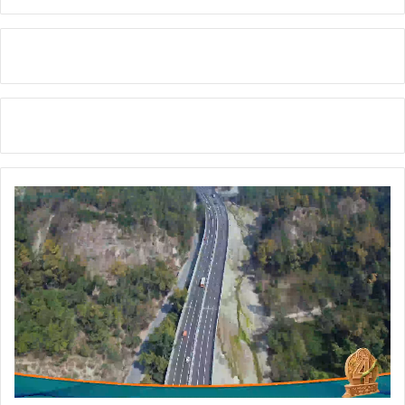
r
की
स
ख्त
स
मी
क्षा
,
दो
मा
ह
में
नि
स्ता
र
ण
के
नि
र्दे
श