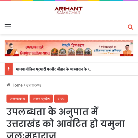
Menu
S
भाजपा मीडिया प्रभारी मनवीर चौहान के आश्वासन के बाद दो सप्ताह से चल रहा महाविद्यालय के छात्रों का धरना समाप्त
Home
/
उत्तराखण्ड
उत्तराखण्ड
उत्तर प्रदेश
राज्य
उपलब्धता के अनुपात में
उत्तराखंड को आवंटित हो यमुना
जल:महाराज