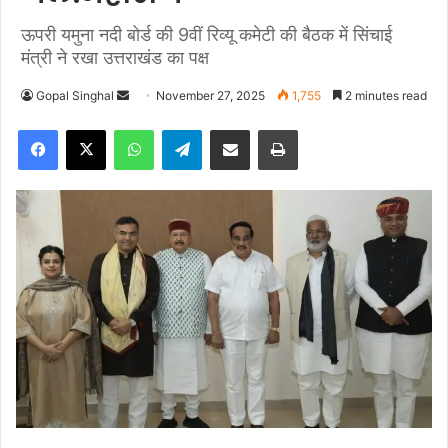
ऊपरी यमुना नदी बोर्ड की 9वीं रिव्यू कमेटी की बैठक में सिंचाई
मंत्री ने रखा उत्तराखंड का पक्ष
Gopal Singhal
S
November 27, 2025
1,755
2 minutes read
e
Facebook
X
WhatsApp
Telegram
Share via Email
Print
n
d
a
n
e
m
a
i
l