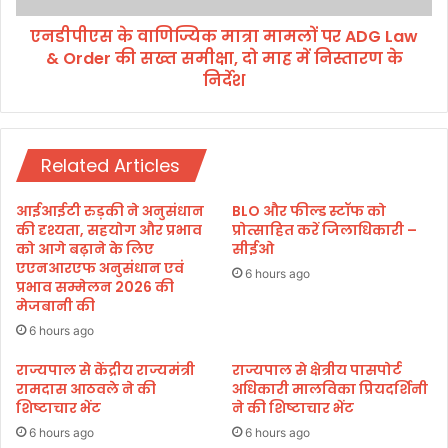
,
णि
स
एनडीपीएस के वाणिज्यिक मात्रा मामलों पर ADG Law
ज्यि
म
& Order की सख्त समीक्षा, दो माह में निस्तारण के
क
स्या
मा
निर्देश
एँ
त्रा
सु
मा
न
म
क
लों
Related Articles
र
प
दि
र
आईआईटी रुड़की ने अनुसंधान
BLO और फील्ड स्टॉफ को
ए
A
की दृश्यता, सहयोग और प्रभाव
प्रोत्साहित करें जिलाधिकारी –
स
D
को आगे बढ़ाने के लिए
सीईओ
मा
G
एएनआरएफ अनुसंधान एवं
6 hours ago
धा
प्रभाव सम्मेलन 2026 की
L
मेजबानी की
न
a
के
w
6 hours ago
नि
&
राज्यपाल से केंद्रीय राज्यमंत्री
राज्यपाल से क्षेत्रीय पासपोर्ट
र्दे
O
रामदास आठवले ने की
अधिकारी मालविका प्रियदर्शिनी
श
r
शिष्टाचार भेंट
ने की शिष्टाचार भेंट
d
6 hours ago
6 hours ago
e