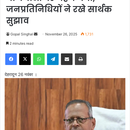
जनप्रतिनिधियों ने रखे सार्थक
सुझाव
Gopal Singhal
S
November 26, 2025
1,731
e
2 minutes read
n
Facebook
X
WhatsApp
Telegram
Share via Email
Print
d
a
n
देहरादून 26 नवंबर ।
e
m
a
i
l