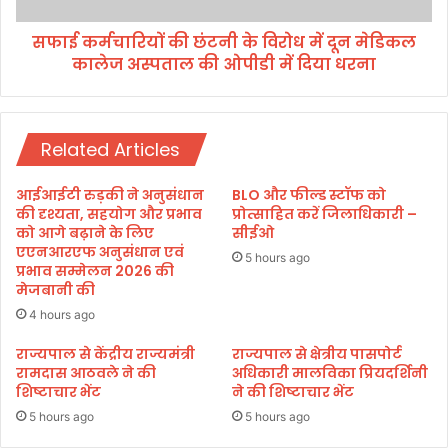
अ
की
ति
सफाई कर्मचारियों की छंटनी के विरोध में दून मेडिकल
छं
क्र
कालेज अस्पताल की ओपीडी में दिया धरना
ट
म
नी
ण
के
मु
वि
क्त
Related Articles
रो
;
ध
वि
में
आईआईटी रुड़की ने अनुसंधान
BLO और फील्ड स्टॉफ को
भा
दू
की दृश्यता, सहयोग और प्रभाव
प्रोत्साहित करें जिलाधिकारी –
गी
न
को आगे बढ़ाने के लिए
सीईओ
य
एएनआरएफ अनुसंधान एवं
मे
5 hours ago
अ
प्रभाव सम्मेलन 2026 की
डि
मेजबानी की
धि
क
का
ल
4 hours ago
रि
का
राज्यपाल से केंद्रीय राज्यमंत्री
राज्यपाल से क्षेत्रीय पासपोर्ट
यों
ले
रामदास आठवले ने की
अधिकारी मालविका प्रियदर्शिनी
की
ज
शिष्टाचार भेंट
ने की शिष्टाचार भेंट
जि
अ
म्मे
5 hours ago
5 hours ago
स्प
दा
ता