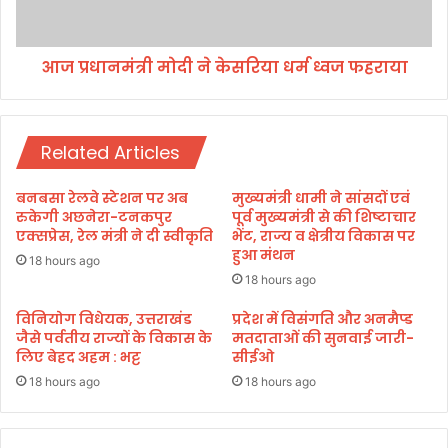
में
त्री
बै
मो
ठ
दी
क
आज प्रधानमंत्री मोदी ने केसरिया धर्म ध्वज फहराया
ने
र
के
लि
स
या
रि
ग
Related Articles
या
न्ने
ध
का
र्म
बनबसा रेलवे स्टेशन पर अब
मुख्यमंत्री धामी ने सांसदों एवं
स्वा
ध्व
रुकेगी अछनेरा-टनकपुर
पूर्व मुख्यमंत्री से की शिष्टाचार
द
ज
एक्सप्रेस, रेल मंत्री ने दी स्वीकृति
भेंट, राज्य व क्षेत्रीय विकास पर
हुआ मंथन
फ
18 hours ago
ह
18 hours ago
रा
विनियोग विधेयक, उत्तराखंड
प्रदेश में विसंगति और अनमैप्ड
या
जैसे पर्वतीय राज्यों के विकास के
मतदाताओं की सुनवाई जारी-
लिए बेहद अहम : भट्ट
सीईओ
18 hours ago
18 hours ago