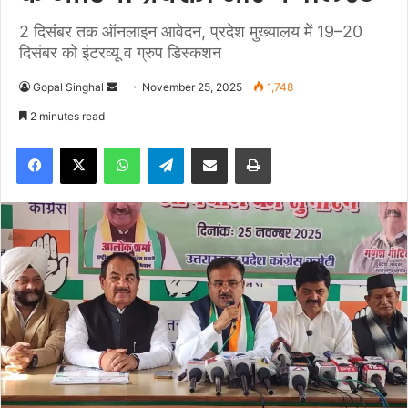
2 दिसंबर तक ऑनलाइन आवेदन, प्रदेश मुख्यालय में 19–20
दिसंबर को इंटरव्यू व ग्रुप डिस्कशन
Gopal Singhal
S
November 25, 2025
1,748
e
2 minutes read
n
Facebook
X
WhatsApp
Telegram
Share via Email
Print
d
a
n
e
m
a
i
l