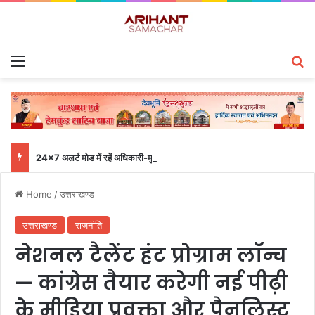
Menu
S
24×7 अलर्ट मोड में रहें अधिकारी-मुख्य सचिव एसईओसी से लगातार जनपदों के साथ समन्वय बनाए रखने के निर्देश
Home
/
उत्तराखण्ड
उत्तराखण्ड
राजनीति
नेशनल टैलेंट हंट प्रोग्राम लॉन्च
— कांग्रेस तैयार करेगी नई पीढ़ी
के मीडिया प्रवक्ता और पैनलिस्ट