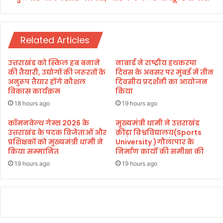
ष
षि
मु
त
क्त
,
Related Articles
मा
र
ने
उत्तराखंड को स्किल हब बनाने
नाबार्ड ने राष्ट्रीय हथकरघा
के
की तैयारी, उद्योगों की जरूरतों के
दिवस के अवसर पर मुंबई में तीन
लि
अनुरूप तैयार होंगे कौशल
दिवसीय प्रदर्शनी का आयोजन
विकास कार्यक्रम
किया
ए
दो
18 hours ago
19 hours ago
शू
कॉमनवेल्थ गेम्स 2026 के
मुख्यमंत्री धामी ने उत्तराखंड
ट
उत्तराखंड के पदक विजेताओं और
क्रीड़ा विश्वविद्यालय(Sports
र
प्रशिक्षकों को मुख्यमंत्री धामी ने
University )गौलापार के
तै
किया सम्मानित
निर्माण कार्यों की समीक्षा की
ना
19 hours ago
19 hours ago
त