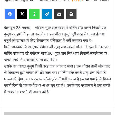
Gopal Singhal
S
November 23, 2025
1,763
1 minute read
e
Facebook
X
WhatsApp
Telegram
Share via Email
Print
n
d
a
देहरादून 23 नवम्बर । रविवार सुबह लच्छीवाल में मॉर्निंग वॉक करने निकले एक
n
बुजुर्ग पर हाथी ने हमला कर दिया। इस दौरान बुजुर्ग बुरी तरह से घायल हो गया।
e
बुजुर्ग को उपचार के लिए हिमालयन हॉस्पिटल में भर्ती करवाया गया है।
m
मिली जानकारी के अनुसार रविवार की सुबह लच्छीवाला सॉन्ग नदी पुल के आसपास
a
मॉर्निंग वॉक कर रहे मनीराम थापा(60) पुत्र राम सिंह थापा निवासी लच्छीवाल पर
i
जंगली हाथी ने अचानक हमला कर दिया।
l
उसके बाद घायल बुजुर्ग किसी तरह जान बचाकर भागा। उस दौरान हाथी जोर जोर
से चिंघाड़ता हुआ जंगल की ओर चला गया।मॉर्निंग वॉक करने आए अन्य लोगों ने
घायल को हिमालयन अस्पताल जौलीग्रांट में भर्ती कराया है।बताया गया है कि पिछले
काफी दिनों से एक हाथी इधर-उधर घूम रहा है। उसके बाद प्रशासन ने इस मामले
में सावधानी बरतने की अपील की है।
म