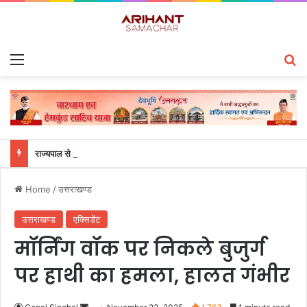
Menu
S
राज्यपाल से महालेखाकार, लेखापरीक्षा उत्तराखंड संजीव कुमार ने की शिष्टाचार भेंट
Home
/
उत्तराखण्ड
उत्तराखण्ड
एक्सिडेंट
मॉर्निंग वॉक पर निकले बुजुर्ग
पर हाथी का हमला, हालत गंभीर