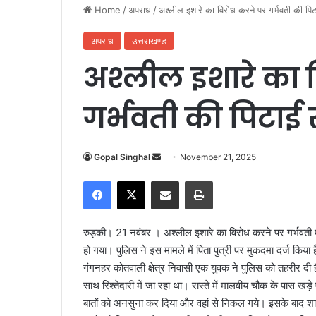
Home
/
अपराध
/
अश्लील इशारे का विरोध करने पर गर्भवती की पिटा
अपराध
उत्तराखण्ड
अश्लील इशारे का 
गर्भवती की पिटाई 
Gopal Singhal
S
November 21, 2025
e
Facebook
X
Share via Email
Print
n
d
a
रुड़की। 21 नवंबर । अश्लील इशारे का विरोध करने पर गर्भवती म
n
हो गया। पुलिस ने इस मामले में पिता पुत्री पर मुकदमा दर्ज किया 
e
गंगनहर कोतवाली क्षेत्र निवासी एक युवक ने पुलिस को तहरीर दी है
m
साथ रिश्तेदारी में जा रहा था। रास्ते में मालवीय चौक के पास
a
बातों को अनसुना कर दिया और वहां से निकल गये। इसके बाद शाम 
i