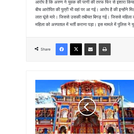
आरोप है कि अरुण ने युवक की पत्नी की तरफ फिर से इशारा किया
l
बीच आरोपित की पुत्री भी वहां पर आ गई। आरोप है की इन्होंने 
लात घूंसे मारे। जिससे उसकी तबीयत बिगड़ गई। जिससे महिला क
महिला को अस्पताल में भर्ती कराना पड़ा। इस मामले में पुलिस न
Facebook
X
Share via Email
Print
Share
ब
द
री
ना
थ
मं
दि
र
के