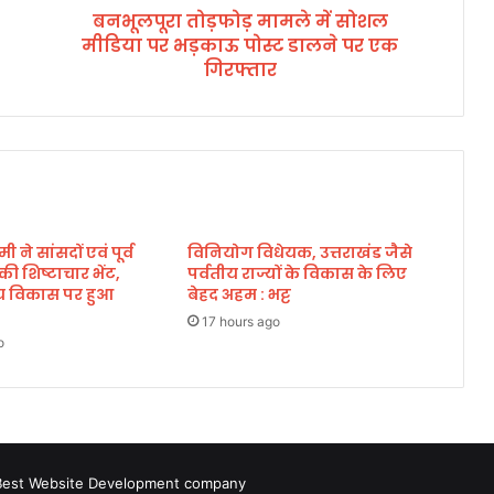
बनभूलपूरा तोड़फोड़ मामले में सोशल
ड़
मीडिया पर भड़काऊ पोस्ट डालने पर एक
मा
म
गिरफ्तार
ले
में
सो
श
ल
मी
डि
मी ने सांसदों एवं पूर्व
विनियोग विधेयक, उत्तराखंड जैसे
या
े की शिष्टाचार भेंट,
पर्वतीय राज्यों के विकास के लिए
प
्रीय विकास पर हुआ
बेहद अहम : भट्ट
र
भ
17 hours ago
o
ड़
का
ऊ
पो
स्ट
डा
Best Website Development company
ल