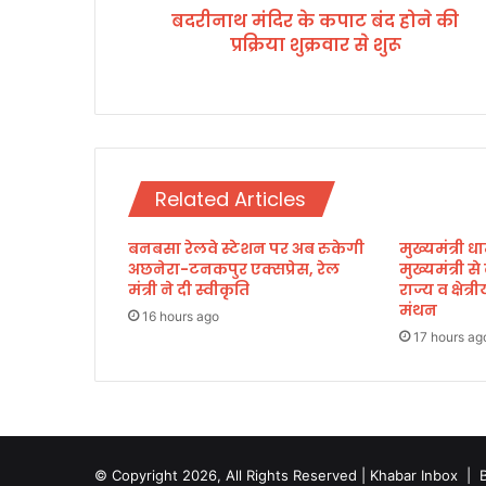
बदरीनाथ मंदिर के कपाट बंद होने की
क
प्रक्रिया शुक्रवार से शुरू
पा
ट
बं
द
हो
ने
की
Related Articles
प्र
क्रि
बनबसा रेलवे स्टेशन पर अब रुकेगी
मुख्यमंत्री धा
या
अछनेरा-टनकपुर एक्सप्रेस, रेल
मुख्यमंत्री स
शु
मंत्री ने दी स्वीकृति
राज्य व क्षेत
क्र
मंथन
वा
16 hours ago
17 hours ag
र
से
शु
रू
© Copyright 2026, All Rights Reserved | Khabar Inbox |