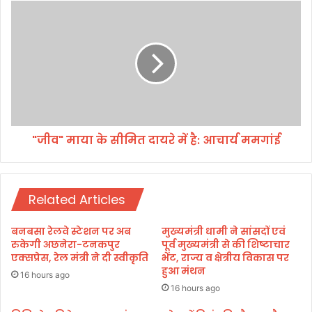
डॉ
"
क्ट
जी
रों
व
ने
"
क
मा
हा
या
-
के
ज
सी
रू
मि
री
"जीव" माया के सीमित दायरे में है: आचार्य ममगांई
त
है
दा
ब
य
चा
रे
व
Related Articles
में
औ
है
र
:
बनबसा रेलवे स्टेशन पर अब
मुख्यमंत्री धामी ने सांसदों एवं
स
आ
रुकेगी अछनेरा-टनकपुर
पूर्व मुख्यमंत्री से की शिष्टाचार
ही
चा
एक्सप्रेस, रेल मंत्री ने दी स्वीकृति
भेंट, राज्य व क्षेत्रीय विकास पर
खा
हुआ मंथन
र्य
16 hours ago
न
म
16 hours ago
-
म