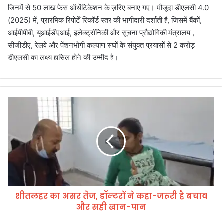
जिनमें से 50 लाख फेस ऑथेंटिकेशन के ज़रिए बनाए गए। मौजूदा डीएलसी 4.0
(2025) में, प्रारंभिक रिपोर्टें रिकॉर्ड स्तर की भागीदारी दर्शाती हैं, जिसमें बैंकों,
आईपीपीबी, यूआईडीएआई, इलेक्ट्रॉनिकी और सूचना प्रौद्योगिकी मंत्रालय ,
सीजीडीए, रेलवे और पेंशनभोगी कल्याण संघों के संयुक्त प्रयासों से 2 करोड़
डीएलसी का लक्ष्य हासिल होने की उम्मीद है।
शी
त
ल
ह
र
का
अ
स
र
शीतलहर का असर तेज, डॉक्टरों ने कहा-जरूरी है बचाव
ते
और सही खान-पान
ज
,