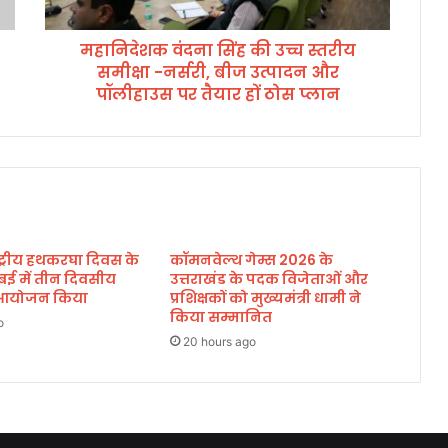
द
ना
महानिदेशक वंदना सिंह की उच्च स्तरीय
सिं
समीक्षा -नर्सरी, बीज उत्पादन और
ह
की
पॉलीहाउस पर तैयार हों ठोस प्लान
उ
च्च
स्त
री
य
स
मी
ाष्ट्रीय हथकरघा दिवस के
कॉमनवेल्थ गेम्स 2026 के
क्षा
बई में तीन दिवसीय
उत्तराखंड के पदक विजेताओं और
-
का आयोजन किया
प्रशिक्षकों को मुख्यमंत्री धामी ने
न
किया सम्मानित
र्स
o
20 hours ago
री
,
बी
ज
उ
त्पा