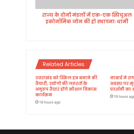
लों
में
राज्य के दोनों मंडलों में एक-एक स्प्रिचुअल
ए
इकोनॉमिक जोन की हो स्थापनाः धामी
क
-
ए
क
स्प्रि
चु
अ
Related Articles
ल
इ
उत्तराखंड को स्किल हब बनाने की
नाबार्ड ने र
को
तैयारी, उद्योगों की जरूरतों के
अवसर पर मुं
नॉ
अनुरूप तैयार होंगे कौशल विकास
प्रदर्शनी 
मि
कार्यक्रम
क
19 hours ag
19 hours ago
जो
न
की
हो
स्था
प