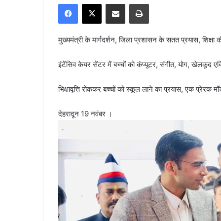
Facebook
X
Share via Email
Print
n
d
a
मुख्यमंत्री के मार्गदर्शन, जिला प्रशासन के सतत प्रयास, शिक्षा की 
n
e
इंटेंसिव केयर सेंटर में बच्चों को कंप्यूटर, संगीत, योग, खेलकूद ए
m
a
भिक्षावृत्ति रोककर बच्चों को स्कूल लाने का प्रयास, एक प्र
i
l
देहरादून 19 नवंबर ।