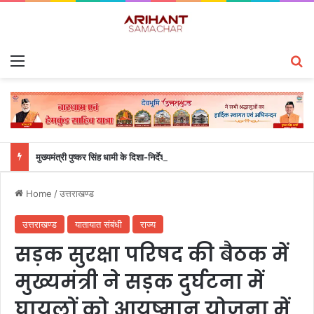
Menu
S
मुख्यमंत्री पुष्कर सिंह धामी के दिशा-निर्देशों में पीएम आवास योजना (शहरी) की प्रगति की हुई समीक्षा
Home
/
उत्तराखण्ड
उत्तराखण्ड
यातायात संबंधी
राज्य
सड़क सुरक्षा परिषद की बैठक में
मुख्यमंत्री ने सड़क दुर्घटना में
घायलों को आयुष्मान योजना में