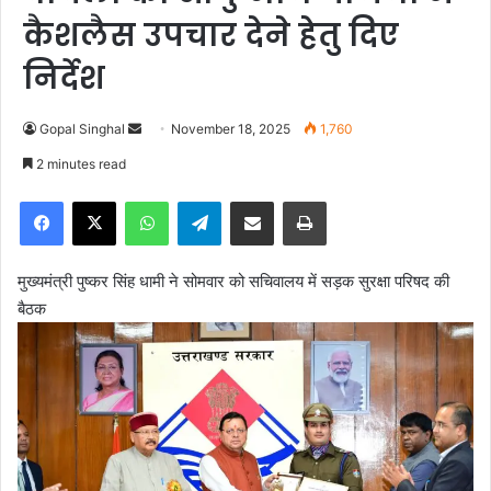
कैशलैस उपचार देने हेतु दिए
निर्देश
Gopal Singhal
S
November 18, 2025
1,760
e
2 minutes read
n
Facebook
X
WhatsApp
Telegram
Share via Email
Print
d
a
n
मुख्यमंत्री पुष्कर सिंह धामी ने सोमवार को सचिवालय में सड़क सुरक्षा परिषद की
e
बैठक
m
a
i
l