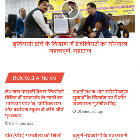
"
दी
वा
ढां
स्त
चे
वि
के
क
नि
ता
र्मा
की
बुनियादी ढांचे के निर्माण में इंजीनियरों का योगदान
ण
प्र
महत्वपूर्ण: महाराज
में
कृ
इं
ति
जी
प
नि
र
Related Articles
य
जी
रों
व
का
नेशनल फाइनेंशियल लिटरेसी
एआई सक्षम और उद्योगोन्मुख
न
यो
क्विज़ में उत्तराखंड के छात्रों का
युवाओं के निर्माण पर दें जोर:
के
ग
शानदार प्रदर्शन, ग्राफिक एरा
राज्यपाल गुरमीत सिंह
म
और क्वांटम स्कूल ने जीते शीर्ष
दा
28 minutes ago
हा
पुरस्कार
न
न
म
6 minutes ago
प्र
ह
श्नों
डॉ० (प्रो०) पसबोला को मिली
बुजुर्ग-दिव्यांगों के घर जाएंगे
त्व