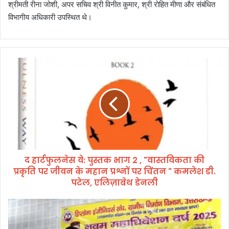
श्रीमती रीना जोशी, अपर सचिव श्री विनीत कुमार, श्री रोहित मीणा और संबंधित
विभागीय अधिकारी उपस्थित थे।
द
हा
र्ट
फु
ल
ने
स
वे
:
द हार्टफुलनेस वे: पुस्तक भाग 2 , "वास्तविकता की
पु
प्रकृति पर जीवन के महान प्रश्नों पर चिंतन " कमलेश डी.
स्त
क
पटेल, एलिज़ाबेथ डेनली
भा
ग
बु
2
नि
,
या