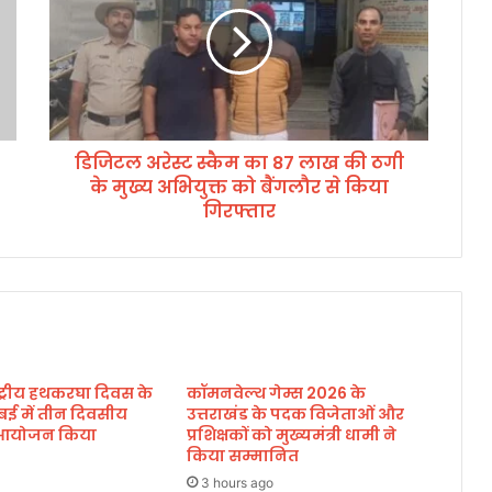
ल
अ
रे
स्ट
स्कै
म
डिजिटल अरेस्ट स्कैम का 87 लाख की ठगी
का
के मुख्य अभियुक्त को बैंगलौर से किया
8
7
गिरफ्तार
ला
ख
की
ठ
गी
के
मु
ाष्ट्रीय हथकरघा दिवस के
कॉमनवेल्थ गेम्स 2026 के
ख्य
बई में तीन दिवसीय
उत्तराखंड के पदक विजेताओं और
अ
का आयोजन किया
प्रशिक्षकों को मुख्यमंत्री धामी ने
भि
किया सम्मानित
यु
3 hours ago
क्त