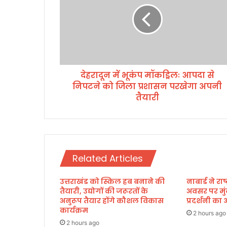
दू
न
में
भू
कं
प
देहरादून में भूकंप मॉकड्रिलः आपदा से
मॉ
निपटने को जिला प्रशासन परखेगा अपनी
क
ड्रि
तैयारी
लः
आ
प
दा
से
Related Articles
नि
प
उत्तराखंड को स्किल हब बनाने की
नाबार्ड ने र
ट
तैयारी, उद्योगों की जरूरतों के
अवसर पर मुं
ने
अनुरूप तैयार होंगे कौशल विकास
प्रदर्शनी 
को
कार्यक्रम
जि
2 hours ago
2 hours ago
ला