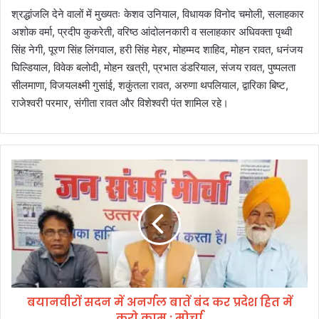
श्रद्धांजलि देने वालों में मुख्यतः केशव उनियाल, विधायक विनोद चमोली, सलाहकार
अशोक वर्मा, प्रदीप कुकरेती, वरिष्ठ आंदोलनकारी व सलाहकार अधिवक्ता पृथ्वी
सिंह नेगी, पूरण सिंह लिंगवाल, हरी सिंह मेहर, मोहम्मद शाहिद, मोहन रावत, धनंजय
घिल्डियाल, विवेक बलोदी, मोहन खत्री, प्रभात डंडरियाल, संजय रावत, पुष्पलता
सीलमाणा, विजयलक्ष्मी गुसांई, शकुंतला रावत, अरुणा थपलियाल, द्वारिका बिष्ट,
राजेश्वरी परमार, संगीता रावत और विशेश्वरी पंत शामिल रहे।
ब
या
न
वी
रों
स
द
न
में
बयानवीरों सदन में अनर्गल बातें बंद कर प्रदेश हित में
अ
करो काम : मोर्चा
न