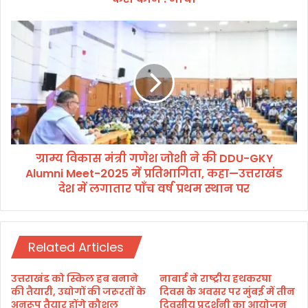
र्ग
ल
ग्रा
बा
म्य
तें
वि
बं
का
द
स
क
मं
र
त्री
प्र
ग
दे
णे
श
ग्राम्य विकास मंत्री गणेश जोशी ने की DDU-GKY
श
हि
Alumni Meet-2025 में प्रतिभागिता, कहा—उत्तराखंड
जो
त
शी
देश में लगातार पाँच वर्ष प्रथम स्थान पर
में
ने
क
की
रो
D
का
D
Related Articles
म
U
:
-
उत्तराखंड को स्किल हब बनाने
नाबार्ड ने राष्ट्रीय हथकरघा
मो
G
की तैयारी, उद्योगों की जरूरतों के
दिवस के अवसर पर मुंबई में तीन
र्चा
K
अनुरूप तैयार होंगे कौशल
दिवसीय प्रदर्शनी का आयोजन