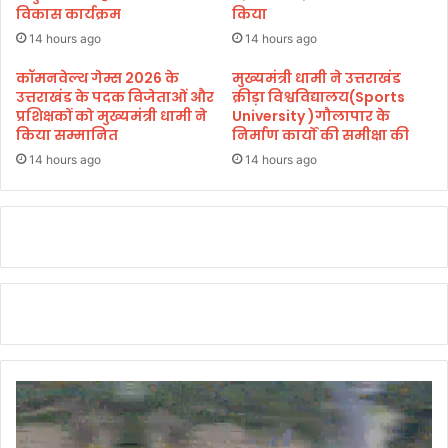
Y
विकास कार्यक्रम
किया
A
14 hours ago
14 hours ago
l
u
कॉमनवेल्थ गेम्स 2026 के
मुख्यमंत्री धामी ने उत्तराखंड
उत्तराखंड के पदक विजेताओं और
क्रीड़ा विश्वविद्यालय(Sports
m
प्रशिक्षकों को मुख्यमंत्री धामी ने
University )गौलापार के
n
किया सम्मानित
निर्माण कार्यों की समीक्षा की
i
M
14 hours ago
14 hours ago
e
e
t
-
2
0
2
5
में
प्र
ति
भा
गि