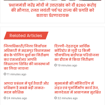
वा
प्रधानमंत्री नरेंद्र मोदी ने उत्तराखंड को दी 8260 करोड़
दी
ई
की सौगात, रजत जयंती पर्व पर राज्य की प्रगति को
ने
अ
उ
बताया प्रेरणादायक
ड्डे
त्त
,
रा
पि
खं
थौ
ड
Related Articles
रा
को
ग
दी
जिलाधिकारी/जिला निर्वाचन
दिल्ली-देहरादून आर्थिक
ढ़
8
अधिकारी ने सहसपुर विधानसभा
कॉरिडोर से जुड़ी 12 किमी
के
2
क्षेत्र के पोलिंग बूथों का निरीक्षण
ग्रीनफील्ड बाईपास परियोजना
अ
6
कर एसआईआर आपत्ति
का डीएम ने किया निरीक्षण
धि
निस्तारण शिविर की व्यवस्थाओं
0
19 minutes ago
का लिया जायजा
ग्र
क
ह
रो
11 minutes ago
ण
ड़
हे
आपदा प्रबंधन में पूर्व तैयारी और
मुख्यमंत्री की मॉनिटरिंग में
की
प्रशिक्षण है सबसे बड़ी ताकत-
राहत एवं पुनर्निर्माण कार्य तेज,
तु
सौ
मदन कौशिक
मालदेवता में आवागमन सुरक्षित
ए
गा
म
24 minutes ago
32 minutes ago
त
ओ
,