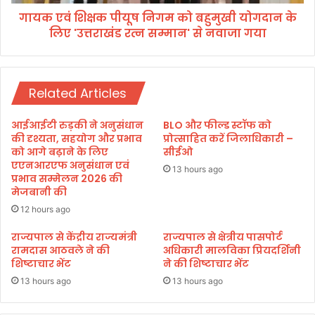
प
पी
र
गायक एवं शिक्षक पीयूष निगम को बहुमुखी योगदान के
यू
'
लिए 'उत्तराखंड रत्न सम्मान' से नवाजा गया
ष
उ
नि
त्त
ग
रा
म
ख
Related Articles
को
ण्ड
ब
अ
हु
आईआईटी रुड़की ने अनुसंधान
BLO और फील्ड स्टॉफ को
ती
मु
की दृश्यता, सहयोग और प्रभाव
प्रोत्साहित करें जिलाधिकारी –
त
खी
को आगे बढ़ाने के लिए
सीईओ
,
एएनआरएफ अनुसंधान एवं
यो
13 hours ago
व
प्रभाव सम्मेलन 2026 की
ग
मेजबानी की
र्त
दा
मा
न
12 hours ago
न
के
राज्यपाल से केंद्रीय राज्यमंत्री
राज्यपाल से क्षेत्रीय पासपोर्ट
व
लि
रामदास आठवले ने की
अधिकारी मालविका प्रियदर्शिनी
भ
ए
शिष्टाचार भेंट
ने की शिष्टाचार भेंट
वि
'
ष्य
13 hours ago
13 hours ago
उ
'
त्त
वि
रा