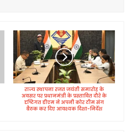
रा
ज्य
स्था
प
ना
र
ज
त
ज
राज्य स्थापना रजत जयंती समारोह के
यं
अवसर पर प्रधानमंत्री के प्रस्तावित दौरे के
ती
स
दृष्टिगत डीएम ने अपनी कोर टीम संग
मा
बैठक कर दिए आवश्यक दिशा-निर्देश
रो
ह
के