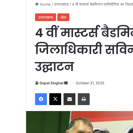
Home
/
उत्तराखण्ड
/
4 वीं मास्टर्स बैडमिन्टन प्रतियोगिता का ज
उत्तराखण्ड
खेल
4 वीं मास्टर्स बैडम
जिलाधिकारी सविन
उद्घाटन
Gopal Singhal
S
October 31, 2025
e
Facebook
X
Share via Email
Print
n
d
a
n
e
m