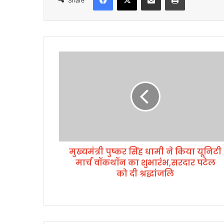
Share
मु
ख्य
मं
त्री
पु
ष्क
र
सिं
ह
मुख्यमंत्री पुष्कर सिंह धामी ने किया यूनिटी
धा
मार्च वॉकथॉन का शुभारंभ,सरदार पटेल
मी
ने
को दी श्रद्धांजलि
कि
या
यू
नि