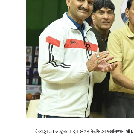
a
i
l
देहरादून 31 अक्टूबर । दून स्मैशर्स बैडमिन्टन एसोसिएशन ऑफ 