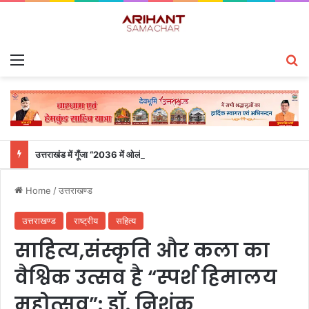
Menu
S
उत्तराखंड में गूँजा “2036 में ओलंपिक हमारा हो” का नारा; हर की पौड़ी से ऋषिकेश तक निकली भव्य संकल्प यात्रा
Home
/
उत्तराखण्ड
उत्तराखण्ड
राष्ट्रीय
सहित्य
साहित्य,संस्कृति और कला का
वैश्विक उत्सव है “स्पर्श हिमालय
महोत्सव”: डॉ. निशंक