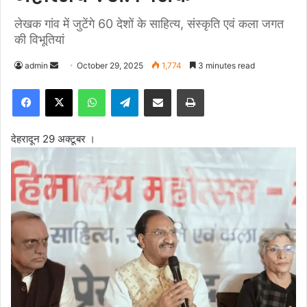
लेखक गांव में जुटेंगे 60 देशों के साहित्य, संस्कृति एवं कला जगत
की विभूतियां
admin
S
October 29, 2025
1,774
3 minutes read
e
Facebook
X
WhatsApp
Telegram
Share via Email
Print
n
d
a
देहरादून 29 अक्टूबर ।
n
e
m
a
i
l