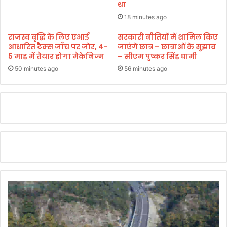
था
म
ल
की
18 minutes ago
कों
शु
ने
राजस्व वृद्धि के लिए एआई
सरकारी नीतियों में शामिल किए
रु
कि
आधारित टैक्स जाँच पर जोर, 4-
जाएंगे छात्र – छात्राओं के सुझाव
आ
या
5 माह में तैयार होगा मैकेनिज्म
– सीएम पुष्कर सिंह धामी
त
च
50 minutes ago
56 minutes ago
.
क्का
जा
म
या
त्रि
यों
को
उ
ठा
नी
प
ड़ी
प
रे
शा