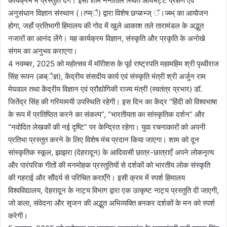
कार्यक्रम में प्रस्तुति देंगे। इसी शाम नैनीताल स्थित आर्यभट्ट प्रेक्षण एवं
अनुसंधान विज्ञान संस्थान (।त्प्म्ै) द्वारा विशेष छप्ळभ्ज् ॅ।ज्ब्भ् का आयोजन
होगा, जहाँ प्रतिभागी हिमालय की गोद में खुले आकाश तले तारामंडल के अद्भुत
नजारों का आनंद लेंगे। यह कार्यक्रम विज्ञान, संस्कृति और प्रकृति के अनोखे
संगम का अनुभव कराएगा।
4 नवम्बर, 2025 को महोत्सव में मॉरीशस के पूर्व राष्ट्रपति महामहिम श्री पृथ्वीराज
सिंह रूपन (ळब्ैज्ञ), केंद्रीय संसदीय कार्य एवं संस्कृति मंत्री श्री अर्जुन राम
मेघवाल तथा केंद्रीय विज्ञान एवं प्रौद्योगिकी राज्य मंत्री (स्वतंत्र प्रभार) डॉ.
जितेंद्र सिंह की गरिमामयी उपस्थिति रहेगी। इस दिन का केंद्र “हिंदी को विश्वभाषा
के रूप में प्रतिष्ठित करने का संकल्प”, “भारतीयता का सांस्कृतिक दर्शन” और
“नवोदित लेखकों की नई दृष्टि” पर केन्द्रित रहेगा। युवा रचनाकारों को अपनी
प्रतिभा प्रस्तुत करने के लिए विशेष मंच प्रदान किया जाएगा। शाम को दून
सांस्कृतिक स्कूल, झाझरा (देहरादून) के आदिवासी छात्र-छात्राएँ अपने लोकनृत्य
और पारंपरिक गीतों की मनमोहक प्रस्तुतियों से दर्शकों को भारतीय लोक संस्कृति
की गहराई और सौंदर्य से परिचित कराएँगे। इसी क्रम में स्पर्श हिमालय
विश्वविद्यालय, देहरादून के नाट्य विभाग द्वारा एक उत्कृष्ट नाट्य प्रस्तुति दी जाएगी,
जो कला, संवेदना और सृजन की अद्भुत अभिव्यक्ति बनकर दर्शकों के मन को स्पर्श
करेगी।