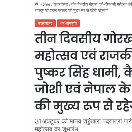
Home
/
उत्तराखण्ड
/
तीन दिवसीय गोरखा दशै-दीपावली महोत्सव एवं रा
राजदूत डॉ.शंकर प्रसाद की मुख्य रूप से रहेगी मौजूदगी
उत्तराखण्ड
धर्म-संस्कृति
तीन दिवसीय गोरख
महोत्सव एवं राजकीय 
पुष्कर सिंह धामी, क
जोशी एवं नेपाल के
की मुख्य रूप से रह
31अक्टूबर को मानव श्रृंखला पदयात्रा पारं
महोत्सव का शुभारंभ