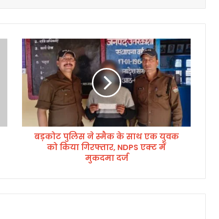
ब
ड़
को
ट
पु
लि
स
ने
स्मै
बड़कोट पुलिस ने स्मैक के साथ एक युवक
क
को किया गिरफ्तार, NDPS एक्ट में
के
सा
मुकदमा दर्ज
थ
ए
क
यु
व
क