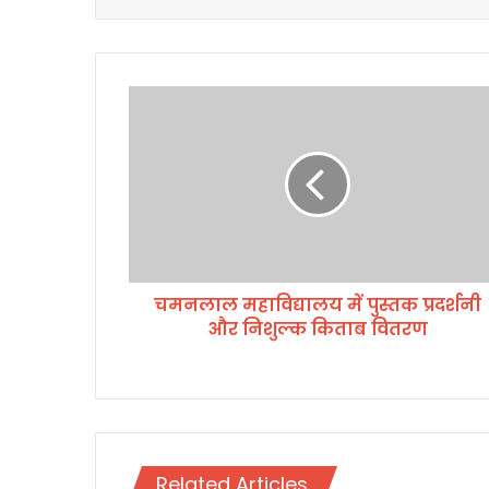
च
म
न
ला
ल
म
हा
वि
द्या
चमनलाल महाविद्यालय में पुस्तक प्रदर्शनी
ल
और निशुल्क किताब वितरण
य
में
पु
स्त
क
प्र
द
Related Articles
र्श