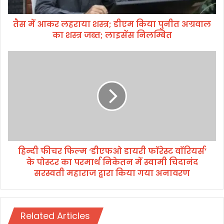
ह
रा
तैस में आकर लहराया शस्त्र; डीएम किया पुनीत अग्रवाल
या
का शस्त्र जब्त; लाइसेंस निलम्बित
श
स्त्र
;
हि
डी
न्दी
ए
फी
म
च
कि
र
या
फि
पु
ल्म
नी
‘
त
डी
अ
हिन्दी फीचर फिल्म ‘डीएफओ डायरी फाॅरेस्ट वाॅरियर्स’
ए
ग्र
के पोस्टर का परमार्थ निकेतन में स्वामी चिदानंद
फ
वा
ओ
सरस्वती महाराज द्वारा किया गया अनावरण
ल
डा
का
य
श
री
स्त्र
फाॅ
Related Articles
ज
रे