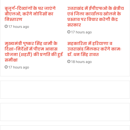
ब्त
स्ट
बुजुर्ग-दिव्यांगों के घर जाएंगे
उत्तराखंड में ईपीएफओ के क्षेत्रीय
;
वाॅ
बीएलओ, करेंगे नोटिसों का
एवं जिला कार्यालय खोलने के
ला
रि
निस्तारण
प्रस्ताव पर विचार करेगी केंद्र
इ
य
सरकार
17 hours ago
सें
र्स
17 hours ago
स
’
नि
के
मुख्यमंत्री पुष्कर सिंह धामी के
सहकारिता में हरियाणा व
ल
दिशा-निर्देशों में पीएम आवास
उत्तराखंड मिलकर करेंगे कामः
पो
योजना (शहरी) की प्रगति की हुई
डाॅ. धन सिंह रावत
म्बि
स्ट
समीक्षा
त
र
18 hours ago
का
17 hours ago
प
र
मा
र्थ
नि
के
त
न
में
स्वा