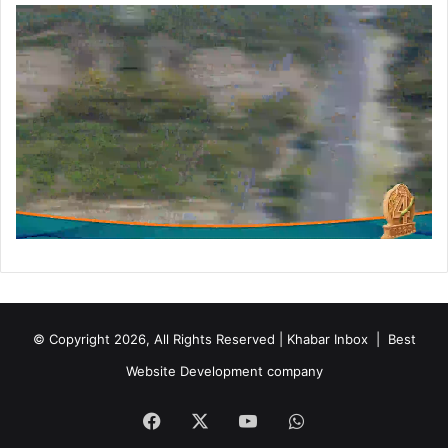
मी
चि
दा
नं
द
स
र
स्व
ती
म
हा
रा
ज
द्वा
रा
कि
© Copyright 2026, All Rights Reserved | Khabar Inbox |
Best
या
ग
Website Development company
या
अ
Facebook
X
YouTube
WhatsApp
ना