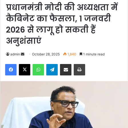
प्रधानमंत्री मोदी की अध्यक्षता में
कैबिनेट का फैसला, 1 जनवरी
2026 से लागू हो सकती हैं
अनुशंसाएं
admin
S
October 28, 2025
1,840
1 minute read
e
Facebook
X
WhatsApp
Telegram
Share via Email
Print
n
d
a
n
e
m
a
i
l