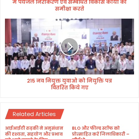
में पेयजल निराकरण एवं सम्बंधित विकास कार्याे की
शी
ब
समीक्षा करते
ने
कि
2
म
1
सू
5
री
न
वि
व
धा
नि
न
यु
स
क्त
भा
यु
क्षे
215 नव नियुक्त युवाओ को नियुक्ति पत्र
वा
त्र
वितरित किये गए
ओ
में
को
पे
नि
य
यु
ज
Related Articles
क्ति
ल
प
नि
त्र
आईआईटी रुड़की ने अनुसंधान
BLO और फील्ड स्टॉफ को
रा
वि
की दृश्यता, सहयोग और प्रभाव
प्रोत्साहित करें जिलाधिकारी –
क
त