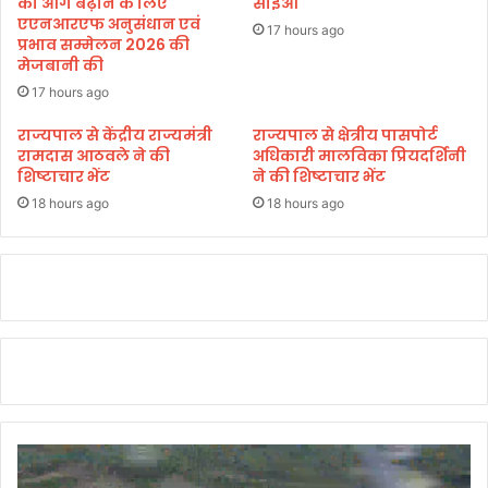
को आगे बढ़ाने के लिए
सीईओ
र
एएनआरएफ अनुसंधान एवं
रि
17 hours ago
ण
प्रभाव सम्मेलन 2026 की
त
मेजबानी की
ए
वं
कि
17 hours ago
स
ये
राज्यपाल से केंद्रीय राज्यमंत्री
राज्यपाल से क्षेत्रीय पासपोर्ट
म्बं
रामदास आठवले ने की
अधिकारी मालविका प्रियदर्शिनी
धि
ग
शिष्टाचार भेंट
ने की शिष्टाचार भेंट
त
ए
वि
18 hours ago
18 hours ago
का
स
का
र्याे
की
स
मी
क्षा
क
र
ते