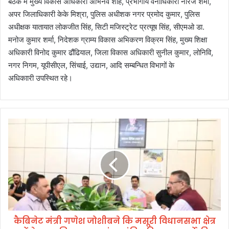
बैठक में मुख्य विकास अधिकारी अभिनव शाह, प्रभागीय वनाधिकारी नीरज शर्मा,
अपर जिलाधिकारी केके मिश्रा, पुलिस अधीशक नगर प्रमोद कुमार, पुलिस
अधीक्षक यातायात लोकजीत सिंह, सिटी मजिस्ट्रेट प्रत्यूष सिंह, सीएमओ डा.
मनोज कुमार शर्मा, निदेशक ग्राम्य विकास अभिकरण विक्रम सिंह, मुख्य शिक्षा
अधिकारी विनोद कुमार ढौंढियाल, जिला विकास अधिकारी सुनील कुमार, लोनिवि,
नगर निगम, यूपीसीएल, सिंचाई, उद्यान, आदि सम्बन्धित विभागों के
अधिकाारी उपस्थित रहे।
कै
बि
ने
ट
मं
त्री
ग
णे
श
कैबिनेट मंत्री गणेश जोशीबने कि मसूरी विधानसभा क्षेत्र
जो