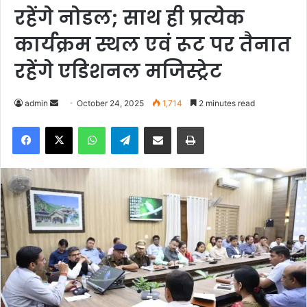
रहेंगे नोडल; साथ ही प्रत्येेक
कार्यक्रम स्थल एवं रूट पर तैनात
रहेंगे एडिशनल मजिस्ट्रेट
admin
S
October 24, 2025
1,714
2 minutes read
e
Facebook
X
WhatsApp
Telegram
Share via Email
Print
n
d
a
n
e
m
a
i
l