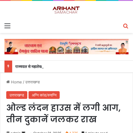
Menu
S
राज्यपाल से महालेखाकार, लेखापरीक्षा उत्तराखंड संजीव कुमार ने की शिष्टाचार भेंट
Home
/
उत्तराखण्ड
उत्तराखण्ड
अग्नि कांड/वनाग्नि
ओल्ड लंदन हाउस में लगी आग,
तीन दुकानें जलकर राख