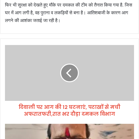
फिर भी सुरक्षा को देखते हुए मौके पर दमकल की टीम को तैनात किया गया है. जिस
घर में आग लगी है, वह पुराना व लकड़ियों से बना है। आतिशबाजी के कारण आग
लगने की आशंका जताई जा रही है।
दि
वा
ली
प
र
आ
ग
की
1
दिवाली पर आग की 12 घटनाएं, पटाखों से मची
2
अफरातफरी,रात भर दौड़ा दमकल विभाग
घ
ट
ना
ज
एं
ल