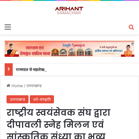
Menu
S
राज्यपाल से महालेखाकार, लेखापरीक्षा उत्तराखंड संजीव कुमार ने की शिष्टाचार भेंट
Home
/
उत्तराखण्ड
उत्तराखण्ड
धर्म-संस्कृति
राष्ट्रीय स्वयंसेवक संघ द्वारा
दीपावली स्नेह मिलन एवं
सांस्कृतिक संध्या का भव्य