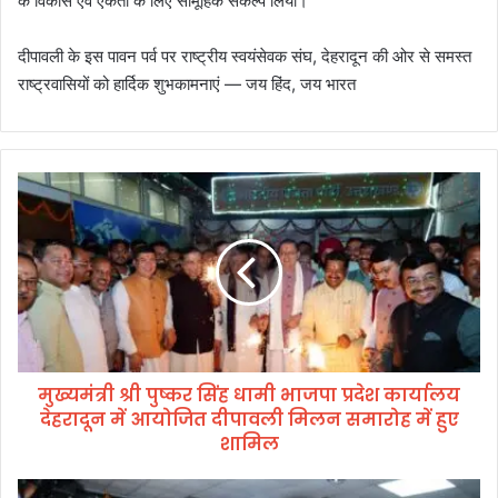
के विकास एवं एकता के लिए सामूहिक संकल्प लिया।
दीपावली के इस पावन पर्व पर राष्ट्रीय स्वयंसेवक संघ, देहरादून की ओर से समस्त
राष्ट्रवासियों को हार्दिक शुभकामनाएं — जय हिंद, जय भारत
मु
ख्य
मं
त्री
श्री
पु
ष्क
र
सिं
मुख्यमंत्री श्री पुष्कर सिंह धामी भाजपा प्रदेश कार्यालय
ह
देहरादून में आयोजित दीपावली मिलन समारोह में हुए
धा
मी
शामिल
भा
ज
दि