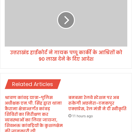
छा
त्त
त्रों
रा
ने
खं
कि
ड
या
हा
प
ई
थ
को
सं
र्ट
चा
उत्तराखंड हाईकोर्ट ने गायक पप्पू कार्की के आश्रितों को
ने
ल
90 लाख देने के दिए आदेश
गा
न
य
क
प
Related Articles
प्पू
का
र्की
श्रावण कांवड़ यात्रा-पुलिस
बनबसा रेलवे स्टेशन पर अब
के
अधीक्षक एन.पी. सिंह द्वारा थाना
रुकेगी अछनेरा-टनकपुर
आ
कैराना क्षेत्रान्तर्गत कांवड़
एक्सप्रेस, रेल मंत्री ने दी स्वीकृति
शिविरों का निरीक्षण कर
श्रि
11 hours ago
व्यवस्थाओं का लिया जायजा,
तों
शिवभक्त कांवड़ियों के कुशलक्षेम
को
की जानकारी ली