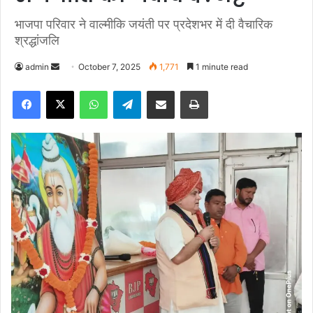
भाजपा परिवार ने वाल्मीकि जयंती पर प्रदेशभर में दी वैचारिक
श्रद्धांजलि
admin
S
October 7, 2025
1,771
1 minute read
e
Facebook
X
WhatsApp
Telegram
Share via Email
Print
n
d
a
n
e
m
a
i
l