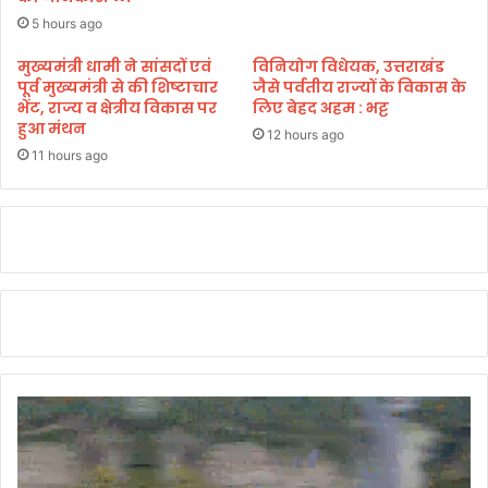
9
5 hours ago
0
ला
मुख्यमंत्री धामी ने सांसदों एवं
विनियोग विधेयक, उत्तराखंड
ख
पूर्व मुख्यमंत्री से की शिष्टाचार
जैसे पर्वतीय राज्यों के विकास के
दे
भेंट, राज्य व क्षेत्रीय विकास पर
लिए बेहद अहम : भट्ट
ने
हुआ मंथन
12 hours ago
के
11 hours ago
दि
ए
आ
दे
श