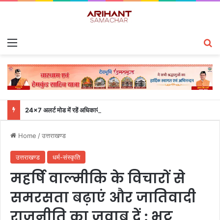
Menu
S
24×7 अलर्ट मोड में रहें अधिकारी-मुख्य सचिव एसईओसी से लगातार जनपदों के साथ समन्वय बनाए रखने के निर्देश
Home
/
उत्तराखण्ड
उत्तराखण्ड
धर्म-संस्कृति
महर्षि वाल्मीकि के विचारों से
समरसता बढ़ाएं और जातिवादी
राजनीति का जवाब दें : भट्ट