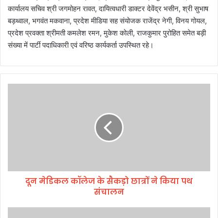
कार्यालय सचिव श्री जगमोहन रावत, दायित्वधारी डाक्टर देवेंद्र भसीन, श्री सुभाष
बड़थ्वाल, भगवंत मकवाना, प्रदेश मीडिया सह संयोजक राजेंद्र नेगी, विनय गोयल,
प्रदेश प्रवक्ता श्रीमती कमलेश रमन, मुकेश कोली, राजकुमार पुरोहित समेत बड़ी
संख्या में पार्टी पदाधिकारी एवं वरिष्ठ कार्यकर्ता उपस्थित रहे।
दू
न
मे
डि
क
ल
कॉ
ले
ज
दून मेडिकल कॉलेज के सैकड़ो छात्रों ने किया पथ
के
संचालन
सै
क
ड़ो
उ