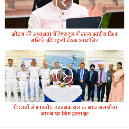
अ
ध्य
क्ष
ता
में
सीएम की अध्यक्षता में देहरादून में राज्य स्तरीय दिशा
दे
समिति की पहली बैठक आयोजित
ह
रा
दू
पी
न
ए
में
न
रा
बी
ज्य
नें
स्त
भा
री
र
य
ती
दि
य
शा
पीएनबी नें भारतीय तटरक्षक बल के साथ समझौता
त
स
ज्ञापन पर किए हस्ताक्षर
ट
मि
र
ति
क्ष