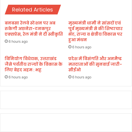
की
क
प
Related Articles
ब
ह
ल
ली
के
बनबसा रेलवे स्टेशन पर अब
मुख्यमंत्री धामी ने सांसदों एवं
बै
सा
रुकेगी अछनेरा-टनकपुर
पूर्व मुख्यमंत्री से की शिष्टाचार
ठ
थ
एक्सप्रेस, रेल मंत्री ने दी स्वीकृति
भेंट, राज्य व क्षेत्रीय विकास पर
क
हुआ मंथन
स
6 hours ago
आ
म
6 hours ago
यो
झौ
जि
ता
विनियोग विधेयक, उत्तराखंड
प्रदेश में विसंगति और अनमैप्ड
त
जैसे पर्वतीय राज्यों के विकास के
मतदाताओं की सुनवाई जारी-
ज्ञा
लिए बेहद अहम : भट्ट
सीईओ
प
न
6 hours ago
6 hours ago
प
र
कि
ए
ह
स्ता
क्ष
र