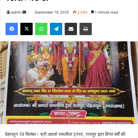
admin
S
September 19, 2025
2,064
1 minute read
e
Facebook
X
WhatsApp
Telegram
Share via Email
Print
n
d
a
n
e
m
a
i
l
देहरादून 19 सितंबर। श्री आदर्श रामलीला ट्रस्ट, राजपुर द्वारा विगत वर्षों की