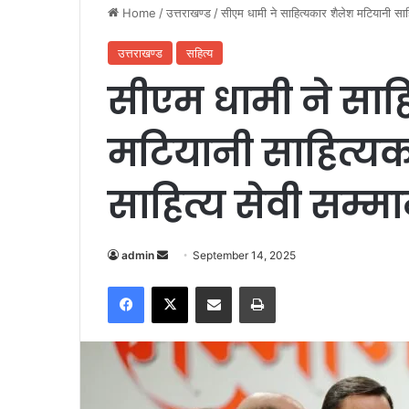
Home
/
उत्तराखण्ड
/
सीएम धामी ने साहित्यकार शैलेश मटियानी साहि
उत्तराखण्ड
सहित्य
सीएम धामी ने साह
मटियानी साहित्यका
साहित्य सेवी सम्म
admin
S
September 14, 2025
e
Facebook
X
Share via Email
Print
n
d
a
n
e
m