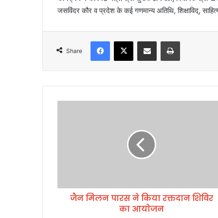
जसविंदर कौर व प्रदेश के कई गणमान्य अतिथि, शिक्षाविद्, साहित्य
Facebook
X
Share via Email
Print
Share
जै
न
मि
ल
न
पा
र
स
ने
जैन मिलन पारस ने किया रक्तदान शिविर
कि
का आयोजन
या
र