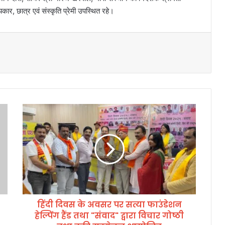
कार, छात्र एवं संस्कृति प्रेमी उपस्थित रहे।
हिं
दी
दि
व
स
के
अ
व
स
हिंदी दिवस के अवसर पर सत्या फाउंडेशन
र
हेल्पिंग हैंड तथा "संवाद" द्वारा विचार गोष्ठी
प
र