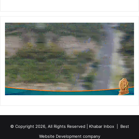
स
का
रा
ज
भ
व
न
कू
च
© Copyright 2026, All Rights Reserved | Khabar Inbox |
Best
Website Development company