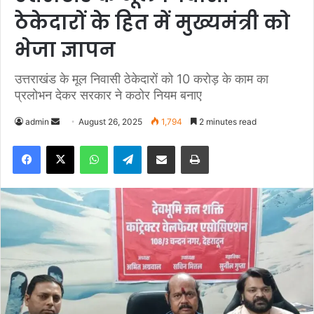
ठेकेदारों के हित में मुख्यमंत्री को
भेजा ज्ञापन
उत्तराखंड के मूल निवासी ठेकेदारों को 10 करोड़ के काम का
प्रलोभन देकर सरकार ने कठोर नियम बनाए
admin
S
August 26, 2025
1,794
2 minutes read
e
Facebook
X
WhatsApp
Telegram
Share via Email
Print
n
d
a
n
e
m
a
i
l