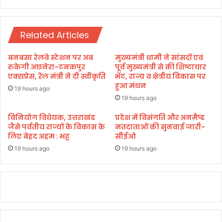
2
चु
5
ना
व
Related Articles
में
ग
ड़
बनबसा रेलवे स्टेशन पर अब
मुख्यमंत्री धामी ने सांसदों एवं
ब
रुकेगी अछनेरा-टनकपुर
पूर्व मुख्यमंत्री से की शिष्टाचार
ड़ी
एक्सप्रेस, रेल मंत्री ने दी स्वीकृति
भेंट, राज्य व क्षेत्रीय विकास पर
हुआ मंथन
व
19 hours ago
आ
19 hours ago
प
दा
विनियोग विधेयक, उत्तराखंड
प्रदेश में विसंगति और अनमैप्ड
जैसे पर्वतीय राज्यों के विकास के
मतदाताओं की सुनवाई जारी-
प्र
लिए बेहद अहम : भट्ट
सीईओ
बं
ध
19 hours ago
19 hours ago
न
को
ले
क
र
कां
ग्रे