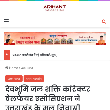
Menu
S
24×7 अलर्ट मोड में रहें अधिकारी-मुख्य सचिव एसईओसी से लगातार जनपदों के साथ समन्वय बनाए रखने के निर्देश
Home
/
उत्तराखण्ड
उत्तराखण्ड
धरना प्रदर्शन
देवभूमि जल शक्ति कांट्रेक्टर
वेलफेयर एसोसिएशन ने
उत्तराखंड के मूल निवासी