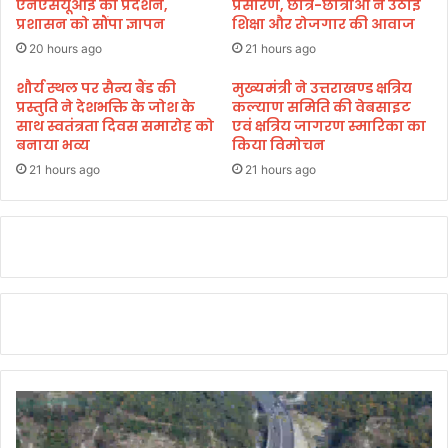
ए
एनएसयूआई का प्रदर्शन,
प्रसारण, छात्र-छात्राओं ने उठाई
हॉ
प्रशासन को सौंपा ज्ञापन
शिक्षा और रोजगार की आवाज
म्स
स्पि
में
20 hours ago
21 hours ago
ट
थ
ल
रा
शौर्य स्थल पर सैन्य बैंड की
मुख्यमंत्री ने उत्तराखण्ड क्षत्रिय
सी
प्रस्तुति ने देशभक्ति के जोश के
कल्याण समिति की वेबसाइट
ली
साथ स्वतंत्रता दिवस समारोह को
एवं क्षत्रिय जागरण स्मारिका का
ल
आ
बनाया भव्य
किया विमोचन
प
दा
21 hours ago
21 hours ago
के
घा
य
लों
का
हा
ल
चा
ल
जा
ना