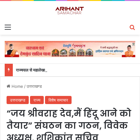
Menu
S
राज्यपाल से महालेखाकार, लेखापरीक्षा उत्तराखंड संजीव कुमार ने की शिष्टाचार भेंट
Home
/
उत्तराखण्ड
उत्तराखण्ड
राज्य
विशेष समाचार
“जय श्रीवराह देव,मैं हिंदू आने को
तैयार” संघठन का गठन, विवेक
अध्यक्ष, शशिकांत सचिव