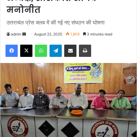
मनोनीत
उत्तराचंल प्रेस क्लब में की गई नए संघठन की घोषणा
admin
S
August 22, 2025
1,909
3 minutes read
e
Facebook
X
WhatsApp
Telegram
Share via Email
Print
n
d
a
n
e
m
a
i
l