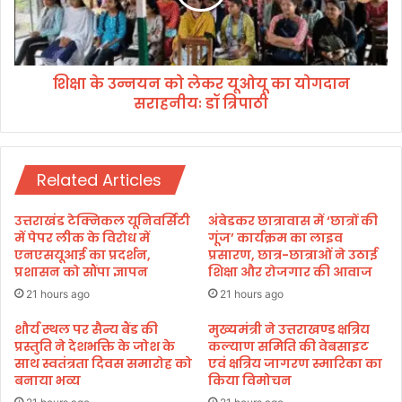
अ
य
न्न
न
म
को
हो
ले
त्स
शिक्षा के उन्नयन को लेकर यूओयू का योगदान
क
व
सराहनीयः डॉ त्रिपाठी
र
’
यू
में
ओ
प्र
यू
ति
Related Articles
का
भा
यो
ग
ग
उत्तराखंड टेक्निकल यूनिवर्सिटी
अंबेडकर छात्रावास में ‘छात्रों की
कि
दा
में पेपर लीक के विरोध में
गूंज’ कार्यक्रम का लाइव
या
न
एनएसयूआई का प्रदर्शन,
प्रसारण, छात्र-छात्राओं ने उठाई
प्रशासन को सौंपा ज्ञापन
शिक्षा और रोजगार की आवाज
स
रा
21 hours ago
21 hours ago
ह
नी
शौर्य स्थल पर सैन्य बैंड की
मुख्यमंत्री ने उत्तराखण्ड क्षत्रिय
प्रस्तुति ने देशभक्ति के जोश के
कल्याण समिति की वेबसाइट
यः
साथ स्वतंत्रता दिवस समारोह को
एवं क्षत्रिय जागरण स्मारिका का
डॉ
बनाया भव्य
किया विमोचन
त्रि