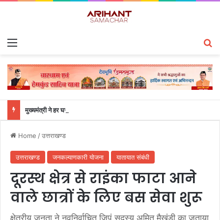
Menu
S
मुख्यमंत्री ने हर घर तिरंगा यात्रा कार्यक्रम में किया प्रतिभाग
Home
/
उत्तराखण्ड
उत्तराखण्ड
जनकल्याणकारी योजना
यातायात संबंधी
दूरस्थ क्षेत्र से राइंका फाटा आने
वाले छात्रों के लिए बस सेवा शुरू
क्षेत्रीय जनता ने नवनिर्वाचित जिपं सदस्य अमित मैखंडी का जताया