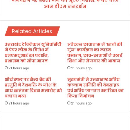
जनदर्शन पर बढता जन का अूटट विश्वास, 4 घंटे चला
:
आज डीएम जनदर्शन
ज
चौ
न
हा
का
न
अू
Related Articles
ट
ट
वि
उत्तराखंड टेक्निकल यूनिवर्सिटी
अंबेडकर छात्रावास में ‘छात्रों की
श्वा
में पेपर लीक के विरोध में
गूंज’ कार्यक्रम का लाइव
स
एनएसयूआई का प्रदर्शन,
प्रसारण, छात्र-छात्राओं ने उठाई
प्रशासन को सौंपा ज्ञापन
शिक्षा और रोजगार की आवाज
,
4
21 hours ago
21 hours ago
घं
टे
शौर्य स्थल पर सैन्य बैंड की
मुख्यमंत्री ने उत्तराखण्ड क्षत्रिय
प्रस्तुति ने देशभक्ति के जोश के
कल्याण समिति की वेबसाइट
च
साथ स्वतंत्रता दिवस समारोह को
एवं क्षत्रिय जागरण स्मारिका का
ला
बनाया भव्य
किया विमोचन
आ
ज
21 hours ago
21 hours ago
डी
ए
म
ज