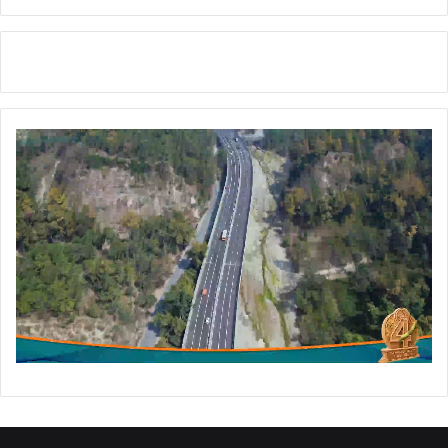
न
द
र्श
न