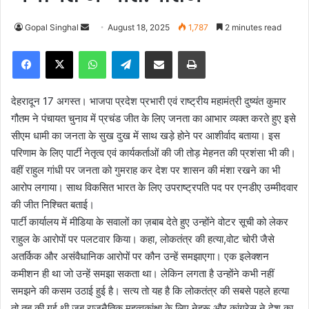
Gopal Singhal
S
August 18, 2025
1,787
2 minutes read
e
Facebook
X
WhatsApp
Telegram
Share via Email
Print
n
d
a
देहरादून 17 अगस्त। भाजपा प्रदेश प्रभारी एवं राष्ट्रीय महामंत्री दुष्यंत कुमार
n
गौतम ने पंचायत चुनाव में प्रचंड जीत के लिए जनता का आभार व्यक्त करते हुए इसे
e
सीएम धामी का जनता के सुख दुख में साथ खड़े होने पर आशीर्वाद बताया। इस
m
परिणाम के लिए पार्टी नेतृत्व एवं कार्यकर्ताओं की जी तोड़ मेहनत की प्रशंसा भी की।
a
वहीं राहुल गांधी पर जनता को गुमराह कर देश पर शासन की मंशा रखने का भी
i
आरोप लगाया। साथ विकसित भारत के लिए उपराष्ट्रपति पद पर एनडीए उम्मीदवार
l
की जीत निश्चित बताई।
पार्टी कार्यालय में मीडिया के सवालों का ज़बाब देते हुए उन्होंने वोटर सूची को लेकर
राहुल के आरोपों पर पलटवार किया। कहा, लोकतंत्र की हत्या,वोट चोरी जैसे
अतर्किक और असंवैधानिक आरोपों पर कौन उन्हें समझाएगा। एक इलेक्शन
कमीशन ही था जो उन्हें समझा सकता था। लेकिन लगता है उन्होंने कभी नहीं
समझने की कसम उठाई हुई है। सत्य तो यह है कि लोकतंत्र की सबसे पहले हत्या
तो तब की गई थी जब राजनैतिक महत्वकांक्षा के लिए नेहरू और कांग्रेस ने देश का