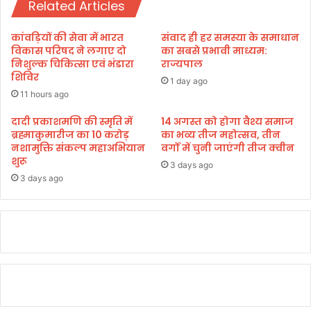
ति
Related Articles
न
द्वा
पु
रा
र
कांवड़ियों की सेवा में भारत
संवाद ही हर समस्या के समाधान
कि
में
विकास परिषद ने लगाए दो
का सबसे प्रभावी माध्यम:
या
नि
निशुल्क चिकित्सा एवं भंडारा
राज्यपाल
ग
शिविर
का
1 day ago
या
ली
11 hours ago
तु
ग
ल
ई
दादी प्रकाशमणि की स्मृति में
14 अगस्त को होगा वैश्य समाज
सी
ब्रह्माकुमारीज का 10 करोड़
का भव्य तीज महोत्सव, तीन
शो
नशामुक्ति संकल्प महाअभियान
वर्गों में चुनी जाएंगी तीज क्वीन
पौ
भा
शुरू
धा
या
3 days ago
वि
त्रा
3 days ago
त
र
ण