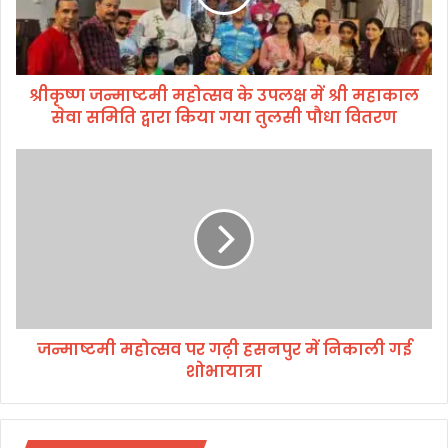
ष्ट
मी
म
हो
श्रीकृष्ण जन्माष्टमी महोत्सव के उपलक्ष में श्री महाकाल
त्स
सेवा समिति द्वारा किया गया तुलसी पौधा वितरण
व
के
उ
ज
प
न्मा
ल
ष्ट
क्ष
मी
में
म
श्री
हो
म
त्स
हा
व
का
प
ल
जन्माष्टमी महोत्सव पर गढ़ी हसनपुर में निकाली गई
र
से
शोभायात्रा
ग
वा
ढ़ी
स
ह
मि
स