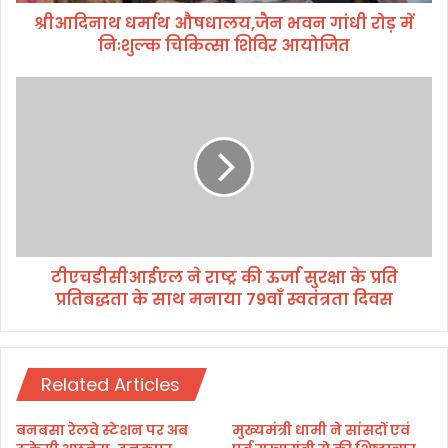
औ
श्रीआदिनाथ धर्माथ औषधालय,जैन भवन गांधी रोड़ में
ष
निःशुल्क चिकित्सा शिविर आयोजित
धा
ल
य
टी
,
ए
जै
च
न
डी
भ
सी
व
आ
न
ई
गां
ए
धी
ल
रो
टीएचडीसीआईएल ने राष्ट्र की ऊर्जा सुरक्षा के प्रति
ने
ड़
प्रतिबद्धता के साथ मनाया 79वाँ स्वतंत्रता दिवस
रा
में
ष्ट्र
निः
की
शु
ऊ
ल्क
Related Articles
र्जा
चि
सु
कि
र
बनबसा रेलवे स्टेशन पर अब
मुख्यमंत्री धामी ने सांसदों एवं
त्सा
क्षा