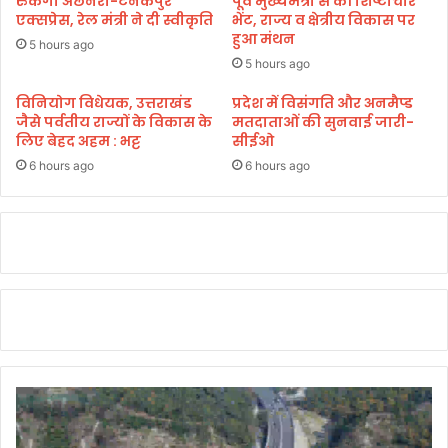
रुकेगी अछनेरा-टनकपुर
पूर्व मुख्यमंत्री से की शिष्टाचार
शि
के
एक्सप्रेस, रेल मंत्री ने दी स्वीकृति
भेंट, राज्य व क्षेत्रीय विकास पर
वि
हुआ मंथन
प्र
5 hours ago
र
ति
5 hours ago
आ
प्र
यो
ति
विनियोग विधेयक, उत्तराखंड
प्रदेश में विसंगति और अनमैप्ड
जि
जैसे पर्वतीय राज्यों के विकास के
मतदाताओं की सुनवाई जारी-
ब
लिए बेहद अहम : भट्ट
सीईओ
त
द्ध
ता
6 hours ago
6 hours ago
के
सा
थ
म
ना
या
7
9
वाँ
स्व
तं
त्र
ता