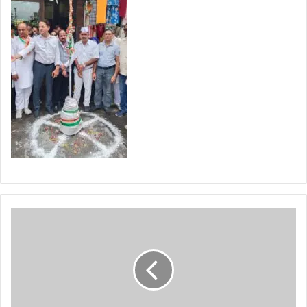
खे
ल
मं
त्री
रे
खा
आ