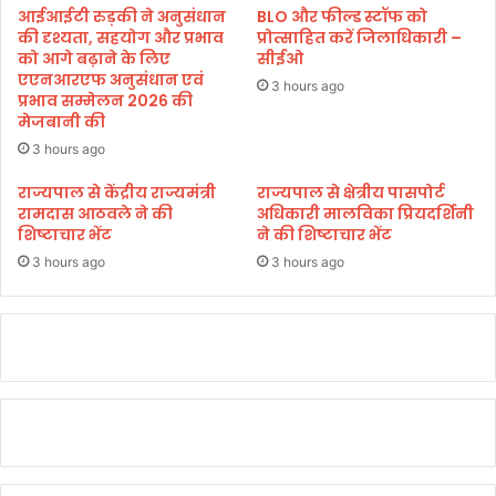
जा
क
आईआईटी रुड़की ने अनुसंधान
BLO और फील्ड स्टॉफ को
रो
व
की दृश्यता, सहयोग और प्रभाव
प्रोत्साहित करें जिलाधिकारी –
ह
ऐ
को आगे बढ़ाने के लिए
सीईओ
ण
एएनआरएफ अनुसंधान एवं
ति
3 hours ago
प्रभाव सम्मेलन 2026 की
हा
मेजबानी की
सि
क
3 hours ago
:
राज्यपाल से केंद्रीय राज्यमंत्री
राज्यपाल से क्षेत्रीय पासपोर्ट
डा
रामदास आठवले ने की
अधिकारी मालविका प्रियदर्शिनी
.
शिष्टाचार भेंट
ने की शिष्टाचार भेंट
न
3 hours ago
3 hours ago
रे
श
बं
स
ल