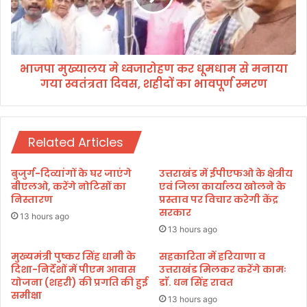
लि
ल
स
य
मे
म
ध्व
हा
भाजपा मुख्यालय मे ध्वजारोहण कर धूमधाम से मनाया
जा
नि
गया स्वतंत्रता दिवस, शहीदों का भावपूर्ण स्मरण
रो
दे
ह
श
ण
क
क
,
Related Articles
र
दी
धू
प
म
बुजुर्ग-दिव्यांगों के घर जाएंगे
उत्तराखंड में ईपीएफओ के क्षेत्रीय
म
धा
बीएलओ, करेंगे नोटिसों का
एवं जिला कार्यालय खोलने के
से
म
निस्तारण
प्रस्ताव पर विचार करेगी केंद्र
ठ
सरकार
से
13 hours ago
ने
म
13 hours ago
ध्व
ना
जा
या
मुख्यमंत्री पुष्कर सिंह धामी के
सहकारिता में हरियाणा व
रो
दिशा-निर्देशों में पीएम आवास
उत्तराखंड मिलकर करेंगे कामः
ग
योजना (शहरी) की प्रगति की हुई
डाॅ. धन सिंह रावत
ह
या
समीक्षा
ण
स्व
13 hours ago