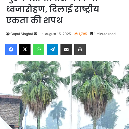
ध्वजारोहण, दिलाई राष्ट्रीय
एकता की शपथ
Gopal Singhal
S
August 15, 2025
1,785
1 minute read
e
Facebook
X
WhatsApp
Telegram
Share via Email
Print
n
d
a
n
e
m
a
i
l