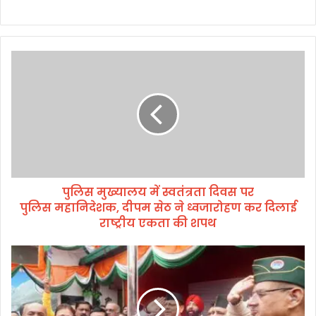
पु
लि
स
मु
ख्या
ल
य
में
स्व
पुलिस मुख्यालय में स्वतंत्रता दिवस पर
तं
पुलिस महानिदेशक, दीपम सेठ ने ध्वजारोहण कर दिलाई
त्र
ता
राष्ट्रीय एकता की शपथ
दि
व
भा
स
ज
प
पा
र
मु
पु
ख्या