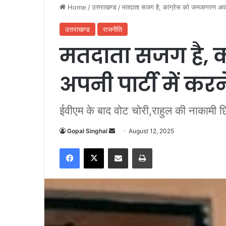
Home
/
उत्तराखण्ड
/
मतदाता सजग है, कांग्रेस को जनजागरण अपनी 
उत्तराखण्ड
राजनीति
मतदाता सजग है, क
अपनी पार्टी में करन
ईवीएम के बाद वोट चोरी,राहुल की नाकामी 
Gopal Singhal
S
August 12, 2025
e
Facebook
X
Share via Email
Print
n
d
a
n
e
m