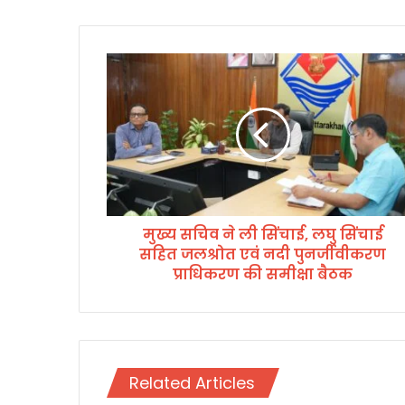
मु
ख्य
स
चि
व
ने
ली
सिं
चा
मुख्य सचिव ने ली सिंचाई, लघु सिंचाई
ई
सहित जलश्रोत एवं नदी पुनर्जीवीकरण
,
ल
प्राधिकरण की समीक्षा बैठक
घु
सिं
चा
ई
स
Related Articles
हि
त