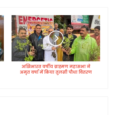
अ
खि
भा
र
त
व
र्षी
य
ब्रा
अखिभारत वर्षीय ब्राह्मण महासभा ने
ह्म
अमृत वर्षा में किया तुलसी पौधा वितरण
ण
म
हा
स
भा
ने
अ
मृ
त