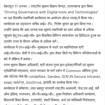
देहरादून 11 अगस्त । राष्ट्रीय सूचना विज्ञान केन्द्र, उत्तराखण्ड द्वारा विषय
“Driving Governance with Digital tools and Technologies”
पर एक दिवसीय तकनिकी कार्यशाला का आयोजन होटल रमाडा,में किया गया।
कार्यशाला का उद्घाटन सचिव आई० टी०, नितेश कुमार झा द्वारा किया गया।
उन्होंने बताया कि आम जन‌ता तक सूचना तकनिकी का लाभ अधिक से अधिक
पहुंचाने हेतु एन०आई०सी० द्वारा विकसित विभिन्न साफ्टवेयर एवं डिजिटल टूल्स का
उपयोग राज्य के विभाग अधिक से अधिक करें।
कार्यशाला में एन०आई०सी० मुख्यालय से पधारे उप महानिदेशक श्री
आई०पी०एस० सेठी ने एन०आई०सी० द्वारा तैयार किये गए विभिन्न परियोजनाओं के
बारे में संक्षिप्त में बताया।
राज्य सूचना विज्ञान अधिकारी, श्री संजय गुप्ता द्वारा इलेक्ट्रॉनिकी एवं सूचना
प्रौद्योगिकी मंत्रालय, भारत सरकार के मार्ग दर्शन में Common ऑफिस टूल्स
और पोर्टल्स जैसे कि collabfiles, Sandes, GOV.IN Secure Intranet,
etaal, NAPIX, GovDrive, इत्यादि का उल्लेख किया गया।
कार्यशाला में कोषागार, लाल बहादुर शास्त्री राष्ट्रीय अकादमी, जेड एस आई, सर्वे
ऑफ इंडिया, राजभवन, सी०पी०डब्लू०डी०, मुख्य निर्वाचन अधिकारी कार्यालय,
विद्यालयी शिक्षा विभाग, ट्रांसपोर्ट, शहरी विकास, अर्थ एवं सांख्यिकी निदेशालय,