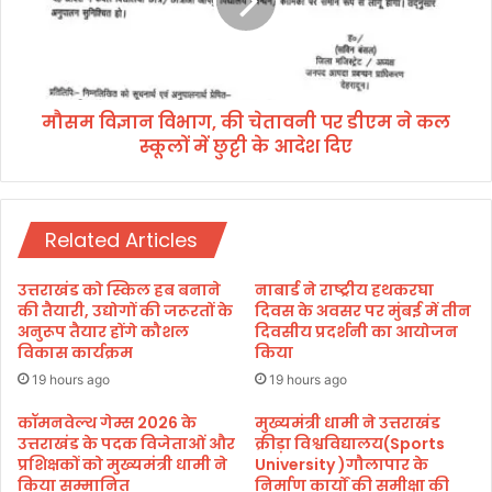
रा
ज्ञा
ओ
न
डि
वि
शा
भा
रा
ग
ज्य
मौसम विज्ञान विभाग, की चेतावनी पर डीएम ने कल
,
के
स्कूलों में छुट्टी के आदेश दिए
की
प
चे
शु
ता
चि
व
कि
Related Articles
नी
त्सा
प
अ
र
उत्तराखंड को स्किल हब बनाने
नाबार्ड ने राष्ट्रीय हथकरघा
धि
डी
की तैयारी, उद्योगों की जरूरतों के
दिवस के अवसर पर मुंबई में तीन
का
ए
अनुरूप तैयार होंगे कौशल
दिवसीय प्रदर्शनी का आयोजन
रि
विकास कार्यक्रम
किया
म
यों
ने
19 hours ago
19 hours ago
हे
क
तु
ल
कॉमनवेल्थ गेम्स 2026 के
मुख्यमंत्री धामी ने उत्तराखंड
ती
उत्तराखंड के पदक विजेताओं और
क्रीड़ा विश्वविद्यालय(Sports
स्कू
प्रशिक्षकों को मुख्यमंत्री धामी ने
University )गौलापार के
न
लों
किया सम्मानित
निर्माण कार्यों की समीक्षा की
दि
में