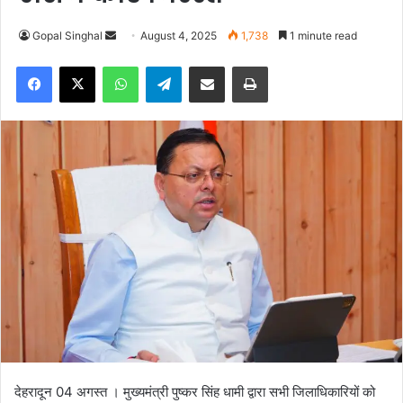
Gopal Singhal
S
August 4, 2025
1,738
1 minute read
e
Facebook
X
WhatsApp
Telegram
Share via Email
Print
n
d
a
n
e
m
a
i
l
देहरादून 04 अगस्त । मुख्यमंत्री पुष्कर सिंह धामी द्वारा सभी जिलाधिकारियों को