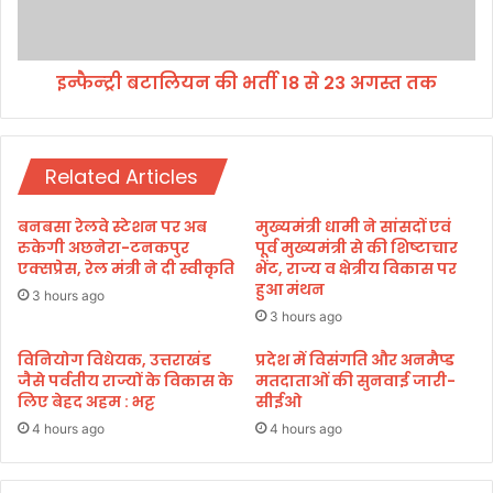
ह
य
स
न
न
की
को
इन्फैन्ट्री बटालियन की भर्ती 18 से 23 अगस्त तक
भ
कि
र्ती
या
1
नि
8
लं
Related Articles
से
बि
2
त
3
बनबसा रेलवे स्टेशन पर अब
मुख्यमंत्री धामी ने सांसदों एवं
अ
रुकेगी अछनेरा-टनकपुर
पूर्व मुख्यमंत्री से की शिष्टाचार
ग
एक्सप्रेस, रेल मंत्री ने दी स्वीकृति
भेंट, राज्य व क्षेत्रीय विकास पर
हुआ मंथन
स्त
3 hours ago
त
3 hours ago
क
विनियोग विधेयक, उत्तराखंड
प्रदेश में विसंगति और अनमैप्ड
जैसे पर्वतीय राज्यों के विकास के
मतदाताओं की सुनवाई जारी-
लिए बेहद अहम : भट्ट
सीईओ
4 hours ago
4 hours ago